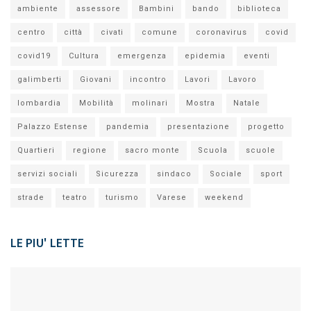
ambiente
assessore
Bambini
bando
biblioteca
centro
città
civati
comune
coronavirus
covid
covid19
Cultura
emergenza
epidemia
eventi
galimberti
Giovani
incontro
Lavori
Lavoro
lombardia
Mobilità
molinari
Mostra
Natale
Palazzo Estense
pandemia
presentazione
progetto
Quartieri
regione
sacro monte
Scuola
scuole
servizi sociali
Sicurezza
sindaco
Sociale
sport
strade
teatro
turismo
Varese
weekend
LE PIU' LETTE