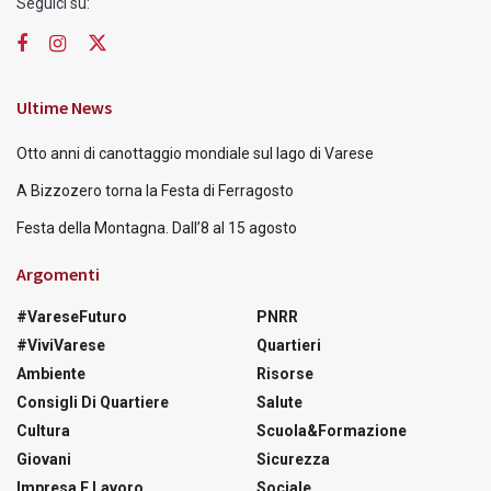
Seguici su:
Ultime News
Otto anni di canottaggio mondiale sul lago di Varese
A Bizzozero torna la Festa di Ferragosto
Festa della Montagna. Dall’8 al 15 agosto
Argomenti
#VareseFuturo
PNRR
#ViviVarese
Quartieri
Ambiente
Risorse
Consigli Di Quartiere
Salute
Cultura
Scuola&Formazione
Giovani
Sicurezza
Impresa E Lavoro
Sociale