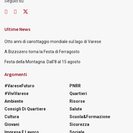
Seguici su:
Ultime News
Otto anni di canottaggio mondiale sul lago di Varese
A Bizzozero torna la Festa di Ferragosto
Festa della Montagna. Dall’8 al 15 agosto
Argomenti
#VareseFuturo
PNRR
#ViviVarese
Quartieri
Ambiente
Risorse
Consigli Di Quartiere
Salute
Cultura
Scuola&Formazione
Giovani
Sicurezza
Impresa E Lavoro
Sociale