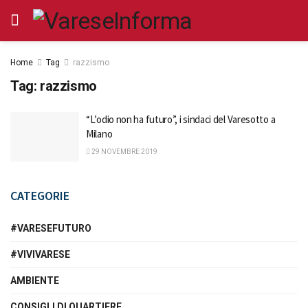
Home
Tag
razzismo
Tag:
razzismo
“L’odio non ha futuro”, i sindaci del Varesotto a
Milano
29 NOVEMBRE 2019
CATEGORIE
#VARESEFUTURO
#VIVIVARESE
AMBIENTE
CONSIGLI DI QUARTIERE