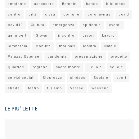
ambiente
assessore
Bambini
bando
biblioteca
centro
città
civati
comune
coronavirus
covid
covid19
Cultura
emergenza
epidemia
eventi
galimberti
Giovani
incontro
Lavori
Lavoro
lombardia
Mobilità
molinari
Mostra
Natale
Palazzo Estense
pandemia
presentazione
progetto
Quartieri
regione
sacro monte
Scuola
scuole
servizi sociali
Sicurezza
sindaco
Sociale
sport
strade
teatro
turismo
Varese
weekend
LE PIU' LETTE