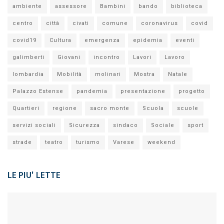
ambiente
assessore
Bambini
bando
biblioteca
centro
città
civati
comune
coronavirus
covid
covid19
Cultura
emergenza
epidemia
eventi
galimberti
Giovani
incontro
Lavori
Lavoro
lombardia
Mobilità
molinari
Mostra
Natale
Palazzo Estense
pandemia
presentazione
progetto
Quartieri
regione
sacro monte
Scuola
scuole
servizi sociali
Sicurezza
sindaco
Sociale
sport
strade
teatro
turismo
Varese
weekend
LE PIU' LETTE