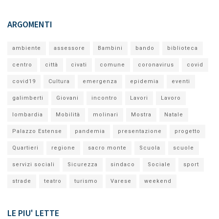
ARGOMENTI
ambiente
assessore
Bambini
bando
biblioteca
centro
città
civati
comune
coronavirus
covid
covid19
Cultura
emergenza
epidemia
eventi
galimberti
Giovani
incontro
Lavori
Lavoro
lombardia
Mobilità
molinari
Mostra
Natale
Palazzo Estense
pandemia
presentazione
progetto
Quartieri
regione
sacro monte
Scuola
scuole
servizi sociali
Sicurezza
sindaco
Sociale
sport
strade
teatro
turismo
Varese
weekend
LE PIU' LETTE