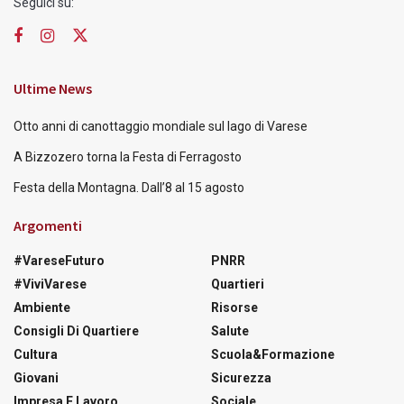
Seguici su:
Ultime News
Otto anni di canottaggio mondiale sul lago di Varese
A Bizzozero torna la Festa di Ferragosto
Festa della Montagna. Dall’8 al 15 agosto
Argomenti
#VareseFuturo
PNRR
#ViviVarese
Quartieri
Ambiente
Risorse
Consigli Di Quartiere
Salute
Cultura
Scuola&Formazione
Giovani
Sicurezza
Impresa E Lavoro
Sociale