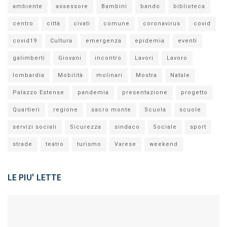
ambiente
assessore
Bambini
bando
biblioteca
centro
città
civati
comune
coronavirus
covid
covid19
Cultura
emergenza
epidemia
eventi
galimberti
Giovani
incontro
Lavori
Lavoro
lombardia
Mobilità
molinari
Mostra
Natale
Palazzo Estense
pandemia
presentazione
progetto
Quartieri
regione
sacro monte
Scuola
scuole
servizi sociali
Sicurezza
sindaco
Sociale
sport
strade
teatro
turismo
Varese
weekend
LE PIU' LETTE