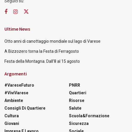
Seguici su:
Ultime News
Otto anni di canottaggio mondiale sul lago di Varese
A Bizzozero torna la Festa di Ferragosto
Festa della Montagna. Dall’8 al 15 agosto
Argomenti
#VareseFuturo
PNRR
#ViviVarese
Quartieri
Ambiente
Risorse
Consigli Di Quartiere
Salute
Cultura
Scuola&Formazione
Giovani
Sicurezza
Impresa E Lavoro
Sociale