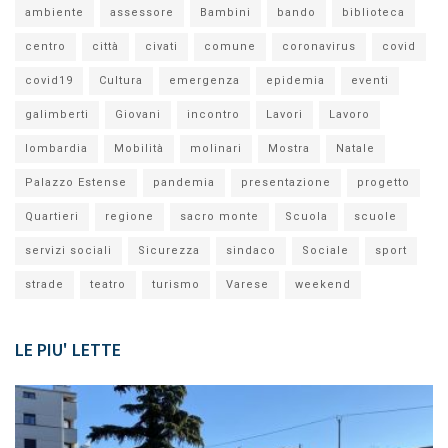
ambiente
assessore
Bambini
bando
biblioteca
centro
città
civati
comune
coronavirus
covid
covid19
Cultura
emergenza
epidemia
eventi
galimberti
Giovani
incontro
Lavori
Lavoro
lombardia
Mobilità
molinari
Mostra
Natale
Palazzo Estense
pandemia
presentazione
progetto
Quartieri
regione
sacro monte
Scuola
scuole
servizi sociali
Sicurezza
sindaco
Sociale
sport
strade
teatro
turismo
Varese
weekend
LE PIU' LETTE