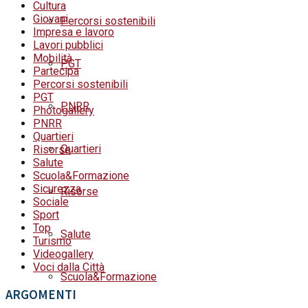
Cultura
Giovani
Percorsi sostenibili
Impresa e lavoro
Lavori pubblici
Mobilità
PGT
Partecipa
Percorsi sostenibili
PGT
PNRR
Photogallery
PNRR
Quartieri
Quartieri
Risorse
Salute
Scuola&Formazione
Sicurezza
Risorse
Sociale
Sport
Top
Salute
Turismo
Videogallery
Voci dalla Città
Scuola&Formazione
ARGOMENTI