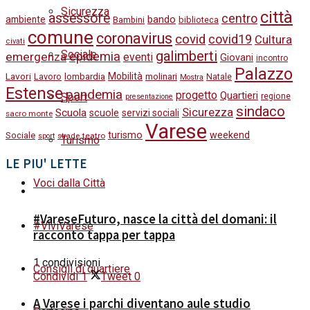
Sicurezza
città
assessore
centro
bando
ambiente
Bambini
biblioteca
comune
coronavirus
covid
covid19
Cultura
civati
galimberti
Sociale
epidemia
emergenza
eventi
Giovani
incontro
Palazzo
Lavori
Mobilità
molinari
Lavoro
lombardia
Natale
Mostra
Estense
pandemia
progetto
Quartieri
Sport
regione
presentazione
sindaco
Sicurezza
Scuola
scuole
servizi sociali
sacro monte
Varese
turismo
weekend
Sociale
strade
teatro
sport
Turismo
LE PIU' LETTE
Voci dalla Città
#VareseFuturo, nasce la città del domani: il
#ViviVarese
racconto tappa per tappa
1 condivisioni
Consigli di quartiere
Condividi
1
Tweet
0
A Varese i parchi diventano aule studio