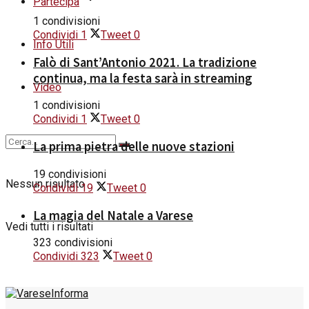
Partecipa
1 condivisioni
Condividi
1
Tweet
0
Info Utili
Falò di Sant’Antonio 2021. La tradizione
continua, ma la festa sarà in streaming
Video
1 condivisioni
Condividi
1
Tweet
0
La prima pietra delle nuove stazioni
19 condivisioni
Nessun risultato
Condividi
19
Tweet
0
La magia del Natale a Varese
Vedi tutti i risultati
323 condivisioni
Condividi
323
Tweet
0