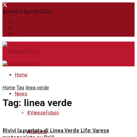
giovedì 6 Agosto 2026
WhatsApp
Contatti
Newsletter
Home
Home
Tag
linea verde
News
Tag:
linea verde
#VareseFuturo
Rivivi la puntata di Linea Verde Life: Varese
Ambiente