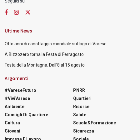
Seguici su:
Ultime News
Otto anni di canottaggio mondiale sul lago di Varese
A Bizzozero torna la Festa di Ferragosto
Festa della Montagna. Dall’8 al 15 agosto
Argomenti
#VareseFuturo
PNRR
#ViviVarese
Quartieri
Ambiente
Risorse
Consigli Di Quartiere
Salute
Cultura
Scuola&Formazione
Giovani
Sicurezza
Impresa E Lavoro
Sociale