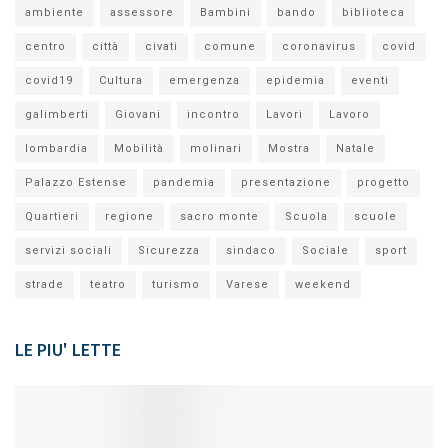
ambiente
assessore
Bambini
bando
biblioteca
centro
città
civati
comune
coronavirus
covid
covid19
Cultura
emergenza
epidemia
eventi
galimberti
Giovani
incontro
Lavori
Lavoro
lombardia
Mobilità
molinari
Mostra
Natale
Palazzo Estense
pandemia
presentazione
progetto
Quartieri
regione
sacro monte
Scuola
scuole
servizi sociali
Sicurezza
sindaco
Sociale
sport
strade
teatro
turismo
Varese
weekend
LE PIU' LETTE