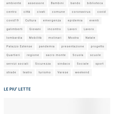
ambiente
assessore
Bambini
bando
biblioteca
centro
città
civati
comune
coronavirus
covid
covid19
Cultura
emergenza
epidemia
eventi
galimberti
Giovani
incontro
Lavori
Lavoro
lombardia
Mobilità
molinari
Mostra
Natale
Palazzo Estense
pandemia
presentazione
progetto
Quartieri
regione
sacro monte
Scuola
scuole
servizi sociali
Sicurezza
sindaco
Sociale
sport
strade
teatro
turismo
Varese
weekend
LE PIU' LETTE