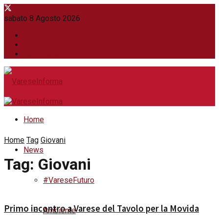
sabato 8 Agosto 2026
WhatsApp
Contatti
Newsletter
Home
Home
Tag
Giovani
News
Tag:
Giovani
#VareseFuturo
Primo incontro a Varese del Tavolo per la Movida
Ambiente