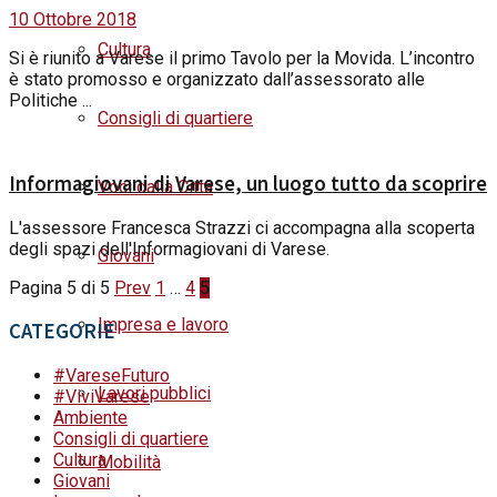
10 Ottobre 2018
Cultura
Si è riunito a Varese il primo Tavolo per la Movida. L’incontro
è stato promosso e organizzato dall’assessorato alle
Politiche ...
Consigli di quartiere
Informagiovani di Varese, un luogo tutto da scoprire
Voci dalla Città
L'assessore Francesca Strazzi ci accompagna alla scoperta
degli spazi dell'Informagiovani di Varese.
Giovani
Pagina 5 di 5
Prev
1
…
4
5
Impresa e lavoro
CATEGORIE
#VareseFuturo
Lavori pubblici
#ViviVarese
Ambiente
Consigli di quartiere
Cultura
Mobilità
Giovani