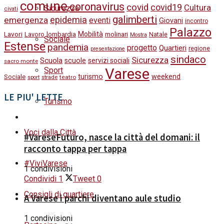
comune
coronavirus
covid
covid19
Cultura
Sicurezza
civati
galimberti
epidemia
emergenza
eventi
Giovani
incontro
Palazzo
Lavori
Mobilità
molinari
Lavoro
lombardia
Natale
Mostra
Sociale
Estense
pandemia
progetto
Quartieri
regione
presentazione
sindaco
Sicurezza
Scuola
scuole
servizi sociali
sacro monte
Varese
Sport
turismo
weekend
Sociale
strade
teatro
sport
LE PIU' LETTE
Turismo
Voci dalla Città
#VareseFuturo, nasce la città del domani: il
racconto tappa per tappa
#ViviVarese
1 condivisioni
Condividi
1
Tweet
0
Consigli di quartiere
A Varese i parchi diventano aule studio
1 condivisioni