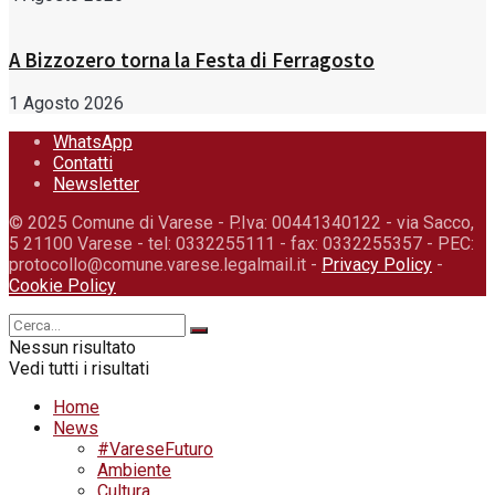
A Bizzozero torna la Festa di Ferragosto
1 Agosto 2026
WhatsApp
Contatti
Newsletter
© 2025 Comune di Varese - P.Iva: 00441340122 - via Sacco,
5 21100 Varese - tel: 0332255111 - fax: 0332255357 - PEC:
protocollo@comune.varese.legalmail.it -
Privacy Policy
-
Cookie Policy
Nessun risultato
Vedi tutti i risultati
Home
News
#VareseFuturo
Ambiente
Cultura