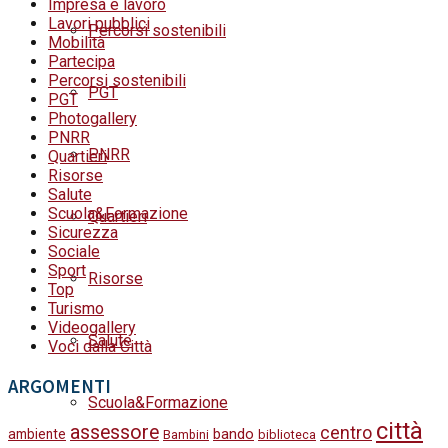
Impresa e lavoro
Lavori pubblici
Percorsi sostenibili
Mobilità
Partecipa
Percorsi sostenibili
PGT
PGT
Photogallery
PNRR
PNRR
Quartieri
Risorse
Salute
Scuola&Formazione
Quartieri
Sicurezza
Sociale
Sport
Risorse
Top
Turismo
Videogallery
Salute
Voci dalla Città
ARGOMENTI
Scuola&Formazione
città
assessore
centro
bando
ambiente
Bambini
biblioteca