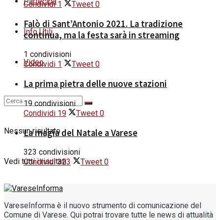
Partecipa
Condividi
1
Tweet
0
Falò di Sant’Antonio 2021. La tradizione
Info Utili
continua, ma la festa sarà in streaming
1 condivisioni
Video
Condividi
1
Tweet
0
La prima pietra delle nuove stazioni
19 condivisioni
Condividi
19
Tweet
0
Nessun risultato
La magia del Natale a Varese
323 condivisioni
Vedi tutti i risultati
Condividi
323
Tweet
0
VareseInforma è il nuovo strumento di comunicazione del
Comune di Varese. Qui potrai trovare tutte le news di attualità