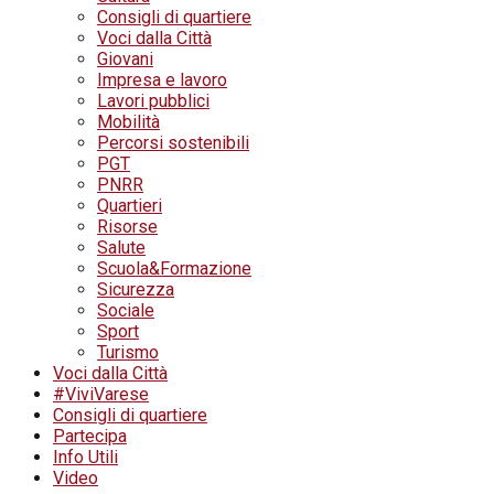
Consigli di quartiere
Voci dalla Città
Giovani
Impresa e lavoro
Lavori pubblici
Mobilità
Percorsi sostenibili
PGT
PNRR
Quartieri
Risorse
Salute
Scuola&Formazione
Sicurezza
Sociale
Sport
Turismo
Voci dalla Città
#ViviVarese
Consigli di quartiere
Partecipa
Info Utili
Video