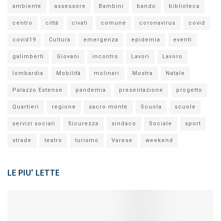
ambiente
assessore
Bambini
bando
biblioteca
centro
città
civati
comune
coronavirus
covid
covid19
Cultura
emergenza
epidemia
eventi
galimberti
Giovani
incontro
Lavori
Lavoro
lombardia
Mobilità
molinari
Mostra
Natale
Palazzo Estense
pandemia
presentazione
progetto
Quartieri
regione
sacro monte
Scuola
scuole
servizi sociali
Sicurezza
sindaco
Sociale
sport
strade
teatro
turismo
Varese
weekend
LE PIU' LETTE