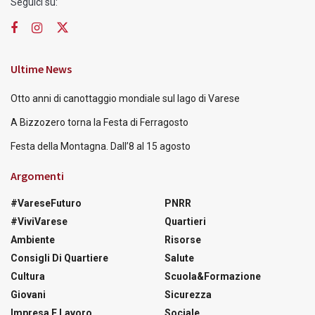
Seguici su:
Ultime News
Otto anni di canottaggio mondiale sul lago di Varese
A Bizzozero torna la Festa di Ferragosto
Festa della Montagna. Dall’8 al 15 agosto
Argomenti
#VareseFuturo
PNRR
#ViviVarese
Quartieri
Ambiente
Risorse
Consigli Di Quartiere
Salute
Cultura
Scuola&Formazione
Giovani
Sicurezza
Impresa E Lavoro
Sociale