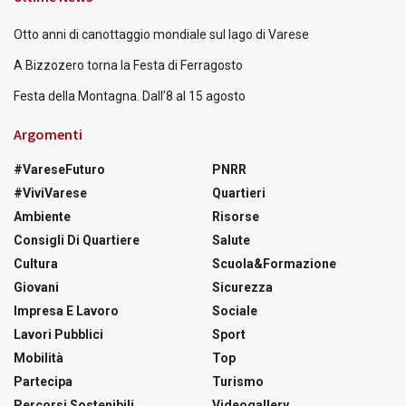
Otto anni di canottaggio mondiale sul lago di Varese
A Bizzozero torna la Festa di Ferragosto
Festa della Montagna. Dall’8 al 15 agosto
Argomenti
#VareseFuturo
PNRR
#ViviVarese
Quartieri
Ambiente
Risorse
Consigli Di Quartiere
Salute
Cultura
Scuola&Formazione
Giovani
Sicurezza
Impresa E Lavoro
Sociale
Lavori Pubblici
Sport
Mobilità
Top
Partecipa
Turismo
Percorsi Sostenibili
Videogallery