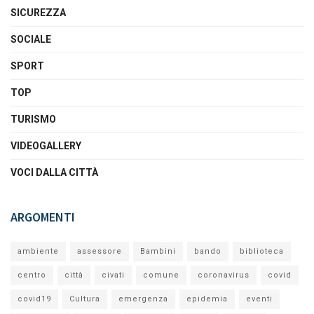
SICUREZZA
SOCIALE
SPORT
TOP
TURISMO
VIDEOGALLERY
VOCI DALLA CITTÀ
ARGOMENTI
ambiente
assessore
Bambini
bando
biblioteca
centro
città
civati
comune
coronavirus
covid
covid19
Cultura
emergenza
epidemia
eventi