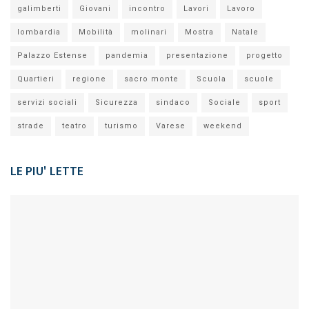
galimberti
Giovani
incontro
Lavori
Lavoro
lombardia
Mobilità
molinari
Mostra
Natale
Palazzo Estense
pandemia
presentazione
progetto
Quartieri
regione
sacro monte
Scuola
scuole
servizi sociali
Sicurezza
sindaco
Sociale
sport
strade
teatro
turismo
Varese
weekend
LE PIU' LETTE