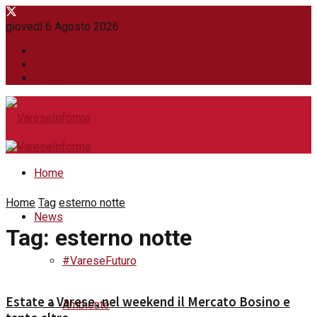
giovedì 6 Agosto 2026
WhatsApp
Contatti
Newsletter
Home
Home
Tag
esterno notte
News
Tag:
esterno notte
#VareseFuturo
Estate a Varese, nel weekend il Mercato Bosino e
Ambiente