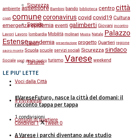
Sicurezza
città
assessore
centro
bando
ambiente
Bambini
biblioteca
comune
coronavirus
covid
covid19
Cultura
civati
galimberti
Sociale
epidemia
emergenza
eventi
Giovani
incontro
Palazzo
Lavori
Mobilità
molinari
Lavoro
lombardia
Natale
Mostra
Estense
pandemia
progetto
Quartieri
Sport
regione
presentazione
sindaco
Sicurezza
Scuola
scuole
servizi sociali
sacro monte
Varese
turismo
weekend
Sociale
strade
teatro
sport
Turismo
LE PIU' LETTE
Voci dalla Città
#VareseFuturo, nasce la città del domani: il
#ViviVarese
racconto tappa per tappa
1 condivisioni
Consigli di quartiere
Condividi
1
Tweet
0
A Varese i parchi diventano aule studio