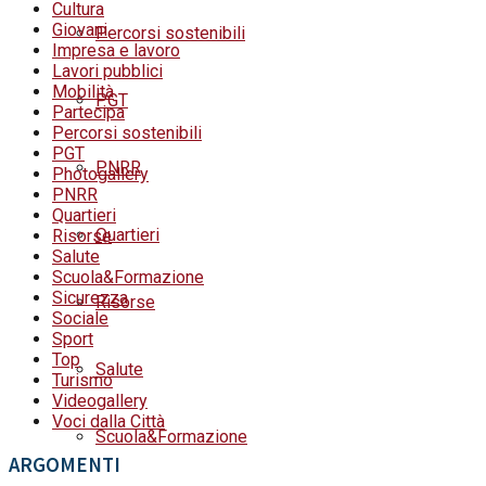
Cultura
Giovani
Percorsi sostenibili
Impresa e lavoro
Lavori pubblici
Mobilità
PGT
Partecipa
Percorsi sostenibili
PGT
PNRR
Photogallery
PNRR
Quartieri
Quartieri
Risorse
Salute
Scuola&Formazione
Sicurezza
Risorse
Sociale
Sport
Top
Salute
Turismo
Videogallery
Voci dalla Città
Scuola&Formazione
ARGOMENTI