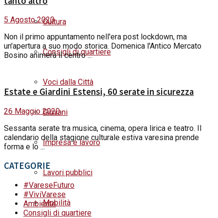
tanto altro
5 Agosto 2020
Cultura
Non il primo appuntamento nell'era post lockdown, ma
un'apertura a suo modo storica. Domenica l'Antico Mercato
Consigli di quartiere
Bosino animerà il centro ...
Voci dalla Città
Estate e Giardini Estensi, 60 serate in sicurezza
26 Maggio 2020
Giovani
Sessanta serate tra musica, cinema, opera lirica e teatro. Il
calendario della stagione culturale estiva varesina prende
Impresa e lavoro
forma e lo ...
CATEGORIE
Lavori pubblici
#VareseFuturo
#ViviVarese
Mobilità
Ambiente
Consigli di quartiere