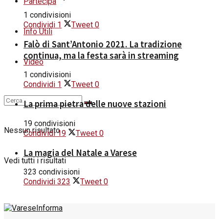
Partecipa
1 condivisioni
Condividi
1
Tweet
0
Info Utili
Falò di Sant’Antonio 2021. La tradizione
continua, ma la festa sarà in streaming
Video
1 condivisioni
Condividi
1
Tweet
0
La prima pietra delle nuove stazioni
19 condivisioni
Nessun risultato
Condividi
19
Tweet
0
La magia del Natale a Varese
Vedi tutti i risultati
323 condivisioni
Condividi
323
Tweet
0