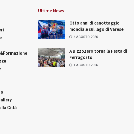
Ultime News
Otto anni di canottaggio
mondiale sul lago di Varese
ri
4 AGOSTO 2026
e
A Bizzozero torna la Festa di
a&Formazione
Ferragosto
zza
1 AGOSTO 2026
e
mo
allery
lla Città