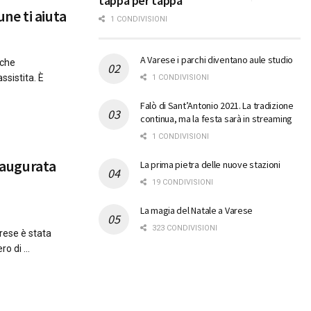
tappa per tappa
mune ti aiuta
1 CONDIVISIONI
A Varese i parchi diventano aule studio
 che
ssistita. È
1 CONDIVISIONI
Falò di Sant’Antonio 2021. La tradizione
continua, ma la festa sarà in streaming
1 CONDIVISIONI
Inaugurata
La prima pietra delle nuove stazioni
19 CONDIVISIONI
La magia del Natale a Varese
323 CONDIVISIONI
arese è stata
 di ...