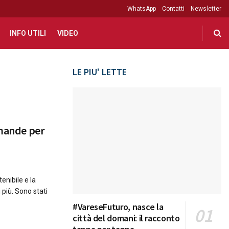
WhatsApp
Contatti
Newsletter
INFO UTILI
VIDEO
LE PIU' LETTE
omande per
enibile e la
i più. Sono stati
#VareseFuturo, nasce la
città del domani: il racconto