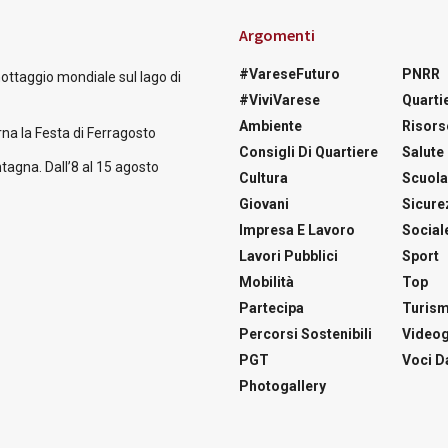
Argomenti
#VareseFuturo
PNRR
nottaggio mondiale sul lago di
#ViviVarese
Quartie
Ambiente
Risors
na la Festa di Ferragosto
Consigli Di Quartiere
Salute
tagna. Dall’8 al 15 agosto
Cultura
Scuol
Giovani
Sicure
Impresa E Lavoro
Social
Lavori Pubblici
Sport
Mobilità
Top
Partecipa
Turis
Percorsi Sostenibili
Videog
PGT
Voci Da
Photogallery