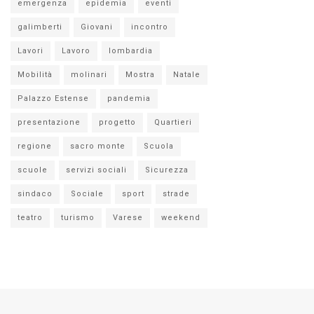
emergenza
epidemia
eventi
galimberti
Giovani
incontro
Lavori
Lavoro
lombardia
Mobilità
molinari
Mostra
Natale
Palazzo Estense
pandemia
presentazione
progetto
Quartieri
regione
sacro monte
Scuola
scuole
servizi sociali
Sicurezza
sindaco
Sociale
sport
strade
teatro
turismo
Varese
weekend