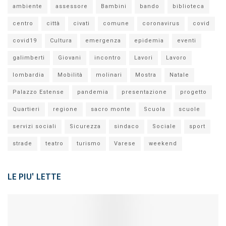
ambiente
assessore
Bambini
bando
biblioteca
centro
città
civati
comune
coronavirus
covid
covid19
Cultura
emergenza
epidemia
eventi
galimberti
Giovani
incontro
Lavori
Lavoro
lombardia
Mobilità
molinari
Mostra
Natale
Palazzo Estense
pandemia
presentazione
progetto
Quartieri
regione
sacro monte
Scuola
scuole
servizi sociali
Sicurezza
sindaco
Sociale
sport
strade
teatro
turismo
Varese
weekend
LE PIU' LETTE