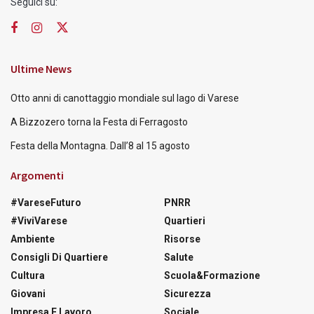
Seguici su:
Ultime News
Otto anni di canottaggio mondiale sul lago di Varese
A Bizzozero torna la Festa di Ferragosto
Festa della Montagna. Dall’8 al 15 agosto
Argomenti
#VareseFuturo
PNRR
#ViviVarese
Quartieri
Ambiente
Risorse
Consigli Di Quartiere
Salute
Cultura
Scuola&Formazione
Giovani
Sicurezza
Impresa E Lavoro
Sociale