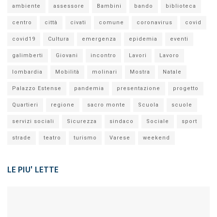
ambiente
assessore
Bambini
bando
biblioteca
centro
città
civati
comune
coronavirus
covid
covid19
Cultura
emergenza
epidemia
eventi
galimberti
Giovani
incontro
Lavori
Lavoro
lombardia
Mobilità
molinari
Mostra
Natale
Palazzo Estense
pandemia
presentazione
progetto
Quartieri
regione
sacro monte
Scuola
scuole
servizi sociali
Sicurezza
sindaco
Sociale
sport
strade
teatro
turismo
Varese
weekend
LE PIU' LETTE