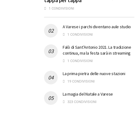
tappa per tappa
1 CONDIVISIONI
A Varese i parchi diventano aule studio
1 CONDIVISIONI
Falò di Sant’Antonio 2021. La tradizione
continua, ma la festa sarà in streaming
1 CONDIVISIONI
La prima pietra delle nuove stazioni
19 CONDIVISIONI
La magia del Natale a Varese
323 CONDIVISIONI