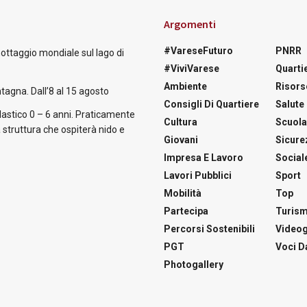
Argomenti
#VareseFuturo
PNRR
nottaggio mondiale sul lago di
#ViviVarese
Quartie
Ambiente
Risors
tagna. Dall’8 al 15 agosto
Consigli Di Quartiere
Salute
astico 0 – 6 anni. Praticamente
Cultura
Scuol
 struttura che ospiterà nido e
Giovani
Sicure
Impresa E Lavoro
Social
Lavori Pubblici
Sport
Mobilità
Top
Partecipa
Turis
Percorsi Sostenibili
Videog
PGT
Voci Da
Photogallery