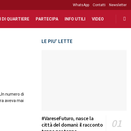
WhatsApp
Contatti
Newsletter
I DI QUARTIERE
PARTECIPA
INFO UTILI
VIDEO
LE PIU' LETTE
 Un numero di
tra aveva mai
#VareseFuturo, nasce la
città del domani: il racconto