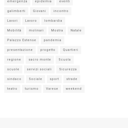
emergenza
epidemia
eventi
galimberti
Giovani
incontro
Lavori
Lavoro
lombardia
Mobilità
molinari
Mostra
Natale
Palazzo Estense
pandemia
presentazione
progetto
Quartieri
regione
sacro monte
Scuola
scuole
servizi sociali
Sicurezza
sindaco
Sociale
sport
strade
teatro
turismo
Varese
weekend