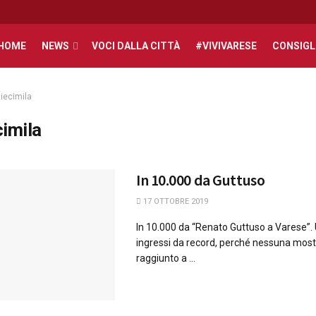
HOME
NEWS
VOCI DALLA CITTÀ
#VIVIVARESE
CONSIGL
iecimila
cimila
In 10.000 da Guttuso
17 OTTOBRE 2019
In 10.000 da “Renato Guttuso a Varese”.
ingressi da record, perché nessuna mos
raggiunto a ...