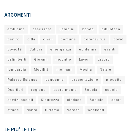
ARGOMENTI
ambiente
assessore
Bambini
bando
biblioteca
centro
città
civati
comune
coronavirus
covid
covid19
Cultura
emergenza
epidemia
eventi
galimberti
Giovani
incontro
Lavori
Lavoro
lombardia
Mobilità
molinari
Mostra
Natale
Palazzo Estense
pandemia
presentazione
progetto
Quartieri
regione
sacro monte
Scuola
scuole
servizi sociali
Sicurezza
sindaco
Sociale
sport
strade
teatro
turismo
Varese
weekend
LE PIU' LETTE