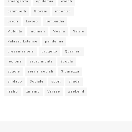
emergenza
epidemia
eventi
galimberti
Giovani
incontro
Lavori
Lavoro
lombardia
Mobilità
molinari
Mostra
Natale
Palazzo Estense
pandemia
presentazione
progetto
Quartieri
regione
sacro monte
Scuola
scuole
servizi sociali
Sicurezza
sindaco
Sociale
sport
strade
teatro
turismo
Varese
weekend