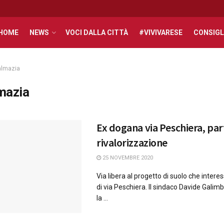
HOME
NEWS
VOCI DALLA CITTÀ
#VIVIVARESE
CONSIGL
almazia
mazia
Ex dogana via Peschiera, par
rivalorizzazione
25 NOVEMBRE 2020
Via libera al progetto di suolo che intere
di via Peschiera. Il sindaco Davide Galimb
la ...