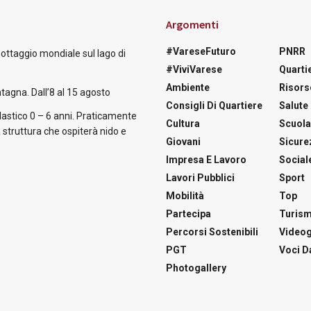
Argomenti
#VareseFuturo
PNRR
nottaggio mondiale sul lago di
#ViviVarese
Quartie
Ambiente
Risors
tagna. Dall’8 al 15 agosto
Consigli Di Quartiere
Salute
astico 0 – 6 anni. Praticamente
Cultura
Scuol
 struttura che ospiterà nido e
Giovani
Sicure
Impresa E Lavoro
Social
Lavori Pubblici
Sport
Mobilità
Top
Partecipa
Turis
Percorsi Sostenibili
Videog
PGT
Voci Da
Photogallery