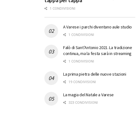
tappa per tappa
1 CONDIVISIONI
A Varese i parchi diventano aule studio
1 CONDIVISIONI
Falò di Sant’Antonio 2021. La tradizione
continua, ma la festa sarà in streaming
1 CONDIVISIONI
La prima pietra delle nuove stazioni
19 CONDIVISIONI
La magia del Natale a Varese
323 CONDIVISIONI