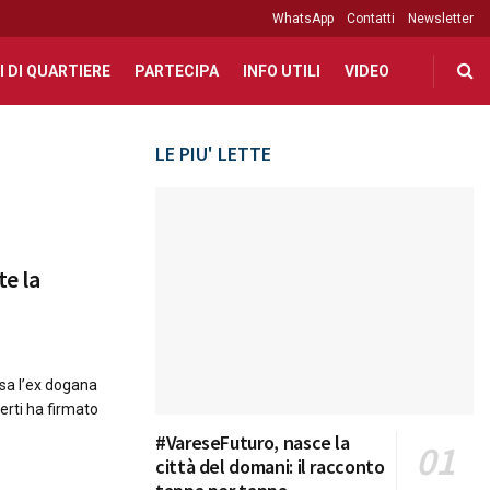
WhatsApp
Contatti
Newsletter
I DI QUARTIERE
PARTECIPA
INFO UTILI
VIDEO
LE PIU' LETTE
te la
ssa l’ex dogana
erti ha firmato
#VareseFuturo, nasce la
città del domani: il racconto