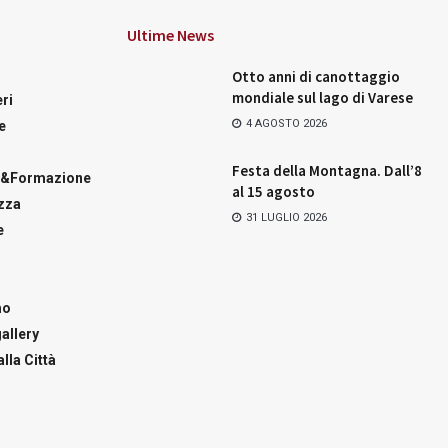
Ultime News
Otto anni di canottaggio
mondiale sul lago di Varese
ri
4 AGOSTO 2026
e
Festa della Montagna. Dall’8
a&Formazione
al 15 agosto
zza
31 LUGLIO 2026
e
mo
allery
lla Città