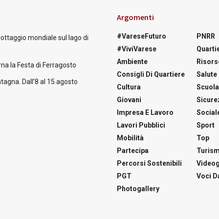
Argomenti
#VareseFuturo
PNRR
nottaggio mondiale sul lago di
#ViviVarese
Quartie
Ambiente
Risors
na la Festa di Ferragosto
Consigli Di Quartiere
Salute
tagna. Dall’8 al 15 agosto
Cultura
Scuol
Giovani
Sicure
Impresa E Lavoro
Social
Lavori Pubblici
Sport
Mobilità
Top
Partecipa
Turis
Percorsi Sostenibili
Videog
PGT
Voci Da
Photogallery