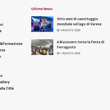
Ultime News
Otto anni di canottaggio
mondiale sul lago di Varese
ri
4 AGOSTO 2026
e
A Bizzozero torna la Festa di
a&Formazione
Ferragosto
zza
1 AGOSTO 2026
e
mo
allery
lla Città