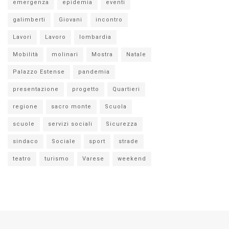
emergenza
epidemia
eventi
galimberti
Giovani
incontro
Lavori
Lavoro
lombardia
Mobilità
molinari
Mostra
Natale
Palazzo Estense
pandemia
presentazione
progetto
Quartieri
regione
sacro monte
Scuola
scuole
servizi sociali
Sicurezza
sindaco
Sociale
sport
strade
teatro
turismo
Varese
weekend