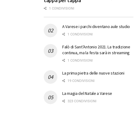
tappa per tappa
1 CONDIVISIONI
A Varese i parchi diventano aule studio
1 CONDIVISIONI
Falò di Sant’Antonio 2021. La tradizione
continua, ma la festa sarà in streaming
1 CONDIVISIONI
La prima pietra delle nuove stazioni
19 CONDIVISIONI
La magia del Natale a Varese
323 CONDIVISIONI