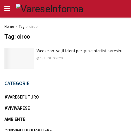
Home
Tag
circo
Tag:
circo
Varese on live, il talent per i giovani artisti varesini
15 LUGLIO 2020
CATEGORIE
#VARESEFUTURO
#VIVIVARESE
AMBIENTE
CONSIGLI DI QUARTIERE