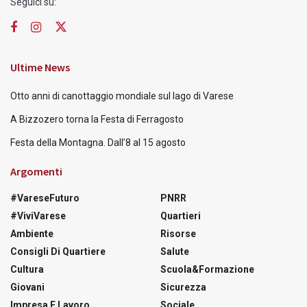
Seguici su:
Ultime News
Otto anni di canottaggio mondiale sul lago di Varese
A Bizzozero torna la Festa di Ferragosto
Festa della Montagna. Dall’8 al 15 agosto
Argomenti
#VareseFuturo
PNRR
#ViviVarese
Quartieri
Ambiente
Risorse
Consigli Di Quartiere
Salute
Cultura
Scuola&Formazione
Giovani
Sicurezza
Impresa E Lavoro
Sociale