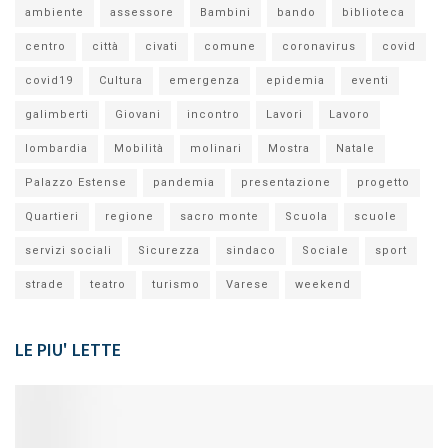
ambiente
assessore
Bambini
bando
biblioteca
centro
città
civati
comune
coronavirus
covid
covid19
Cultura
emergenza
epidemia
eventi
galimberti
Giovani
incontro
Lavori
Lavoro
lombardia
Mobilità
molinari
Mostra
Natale
Palazzo Estense
pandemia
presentazione
progetto
Quartieri
regione
sacro monte
Scuola
scuole
servizi sociali
Sicurezza
sindaco
Sociale
sport
strade
teatro
turismo
Varese
weekend
LE PIU' LETTE