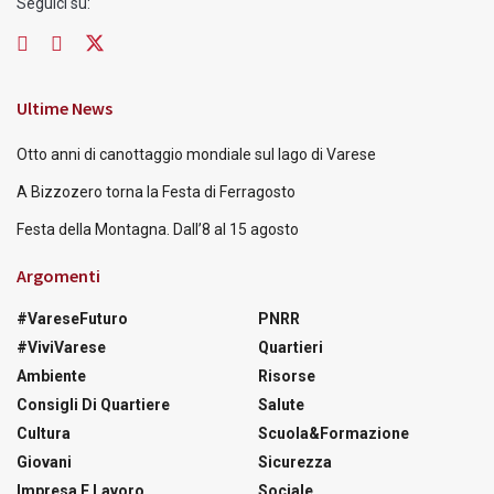
Seguici su:
Ultime News
Otto anni di canottaggio mondiale sul lago di Varese
A Bizzozero torna la Festa di Ferragosto
Festa della Montagna. Dall’8 al 15 agosto
Argomenti
#VareseFuturo
PNRR
#ViviVarese
Quartieri
Ambiente
Risorse
Consigli Di Quartiere
Salute
Cultura
Scuola&Formazione
Giovani
Sicurezza
Impresa E Lavoro
Sociale