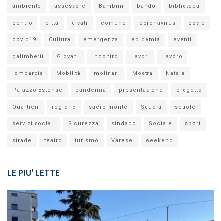
ambiente
assessore
Bambini
bando
biblioteca
centro
città
civati
comune
coronavirus
covid
covid19
Cultura
emergenza
epidemia
eventi
galimberti
Giovani
incontro
Lavori
Lavoro
lombardia
Mobilità
molinari
Mostra
Natale
Palazzo Estense
pandemia
presentazione
progetto
Quartieri
regione
sacro monte
Scuola
scuole
servizi sociali
Sicurezza
sindaco
Sociale
sport
strade
teatro
turismo
Varese
weekend
LE PIU' LETTE