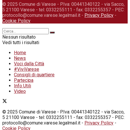
© 2025 Comune di Varese - P.Iva: 00441340122 - via Sacco,
5 21100 Varese - tel: 0332255111 - fax: 0332255357 - PEC:
protocollo@comune.varese.legalmail.it -
Privacy Policy
-
Cookie Policy
Nessun risultato
Vedi tutti i risultati
Home
News
Voci dalla Città
#ViviVarese
Consigli di quartiere
Partecipa
Info Utili
Video
© 2025 Comune di Varese - P.Iva: 00441340122 - via Sacco,
5 21100 Varese - tel: 0332255111 - fax: 0332255357 - PEC:
protocollo@comune.varese.legalmail.it -
Privacy Policy
-
Cookie Policy