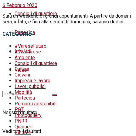
6 Febbraio 2020
Consigli di quartiere
Sarà un weekend di grandi appuntamenti. A partire da domani
sera, infatti, e fino alla serata di domenica, saranno dodici ...
Partecipa
CATEGORIE
#VareseFuturo
Info Utili
#ViviVarese
Ambiente
Consigli di quartiere
Cultura
Video
Giovani
Impresa e lavoro
Lavori pubblici
Mobilità
Partecipa
Percorsi sostenibili
PGT
Nessun risultato
Photogallery
PNRR
Quartieri
Vedi tutti i risultati
Risorse