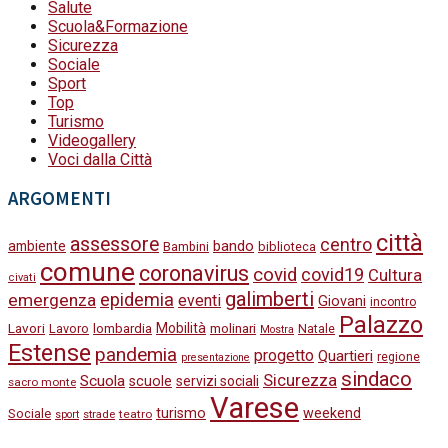
Salute
Scuola&Formazione
Sicurezza
Sociale
Sport
Top
Turismo
Videogallery
Voci dalla Città
ARGOMENTI
città
assessore
centro
bando
ambiente
Bambini
biblioteca
comune
coronavirus
covid
covid19
Cultura
civati
galimberti
epidemia
emergenza
eventi
Giovani
incontro
Palazzo
Lavori
Mobilità
molinari
Lavoro
lombardia
Natale
Mostra
Estense
pandemia
progetto
Quartieri
regione
presentazione
sindaco
Sicurezza
Scuola
scuole
servizi sociali
sacro monte
Varese
turismo
weekend
Sociale
strade
teatro
sport