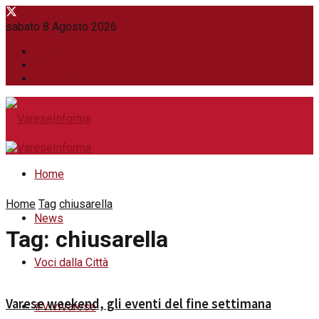
sabato 8 Agosto 2026
WhatsApp
Contatti
Newsletter
Home
Home
Tag
chiusarella
News
Tag:
chiusarella
Voci dalla Città
Varese weekend, gli eventi del fine settimana
#ViviVarese