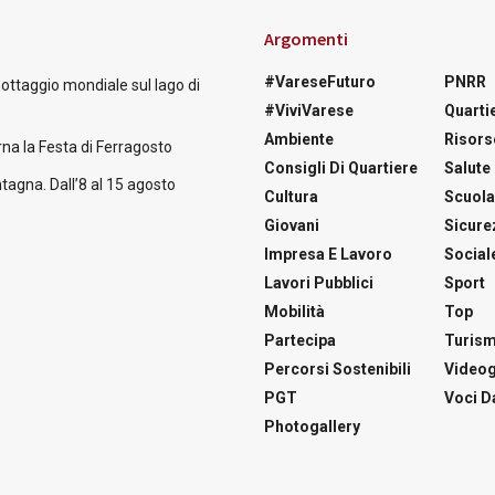
Argomenti
#VareseFuturo
PNRR
nottaggio mondiale sul lago di
#ViviVarese
Quartie
Ambiente
Risors
na la Festa di Ferragosto
Consigli Di Quartiere
Salute
tagna. Dall’8 al 15 agosto
Cultura
Scuol
Giovani
Sicure
Impresa E Lavoro
Social
Lavori Pubblici
Sport
Mobilità
Top
Partecipa
Turis
Percorsi Sostenibili
Videog
PGT
Voci Da
Photogallery