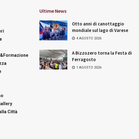
Ultime News
Otto anni di canottaggio
mondiale sul lago di Varese
ri
4 AGOSTO 2026
e
A Bizzozero torna la Festa di
a&Formazione
Ferragosto
zza
1 AGOSTO 2026
e
mo
allery
lla Città