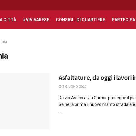
A CITTÀ
#VIVIVARESE
CONSIGLI DI QUARTIERE
PARTECIPA
rnia
nia
Asfaltature, da oggi i lavori i
3 GIUGNO 2020
Da via Astico a via Carnia: prosegue il pi
Se nella prima il nuovo manto stradale è 
...