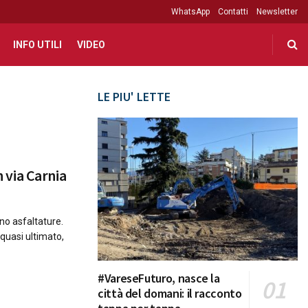
WhatsApp
Contatti
Newsletter
INFO UTILI
VIDEO
LE PIU' LETTE
n via Carnia
ano asfaltature.
quasi ultimato,
#VareseFuturo, nasce la
città del domani: il racconto