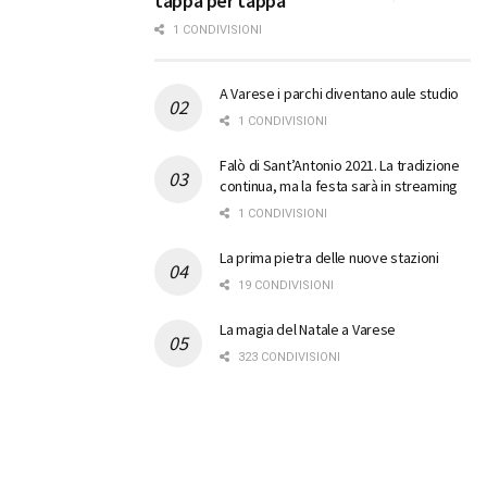
tappa per tappa
1 CONDIVISIONI
A Varese i parchi diventano aule studio
1 CONDIVISIONI
Falò di Sant’Antonio 2021. La tradizione
continua, ma la festa sarà in streaming
1 CONDIVISIONI
La prima pietra delle nuove stazioni
19 CONDIVISIONI
La magia del Natale a Varese
323 CONDIVISIONI