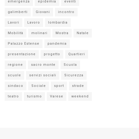
emergenza
epidemia
eventi
galimberti
Giovani
incontro
Lavori
Lavoro
lombardia
Mobilità
molinari
Mostra
Natale
Palazzo Estense
pandemia
presentazione
progetto
Quartieri
regione
sacro monte
Scuola
scuole
servizi sociali
Sicurezza
sindaco
Sociale
sport
strade
teatro
turismo
Varese
weekend