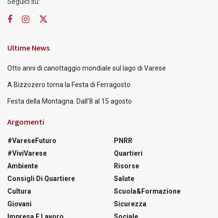
Seguici su:
Ultime News
Otto anni di canottaggio mondiale sul lago di Varese
A Bizzozero torna la Festa di Ferragosto
Festa della Montagna. Dall’8 al 15 agosto
Argomenti
#VareseFuturo
PNRR
#ViviVarese
Quartieri
Ambiente
Risorse
Consigli Di Quartiere
Salute
Cultura
Scuola&Formazione
Giovani
Sicurezza
Impresa E Lavoro
Sociale