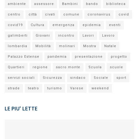
ambiente
assessore
Bambini
bando
biblioteca
centro
città
civati
comune
coronavirus
covid
covid19
Cultura
emergenza
epidemia
eventi
galimberti
Giovani
incontro
Lavori
Lavoro
lombardia
Mobilità
molinari
Mostra
Natale
Palazzo Estense
pandemia
presentazione
progetto
Quartieri
regione
sacro monte
Scuola
scuole
servizi sociali
Sicurezza
sindaco
Sociale
sport
strade
teatro
turismo
Varese
weekend
LE PIU' LETTE