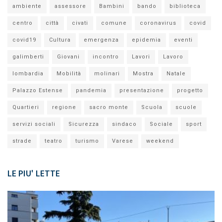
ambiente
assessore
Bambini
bando
biblioteca
centro
città
civati
comune
coronavirus
covid
covid19
Cultura
emergenza
epidemia
eventi
galimberti
Giovani
incontro
Lavori
Lavoro
lombardia
Mobilità
molinari
Mostra
Natale
Palazzo Estense
pandemia
presentazione
progetto
Quartieri
regione
sacro monte
Scuola
scuole
servizi sociali
Sicurezza
sindaco
Sociale
sport
strade
teatro
turismo
Varese
weekend
LE PIU' LETTE