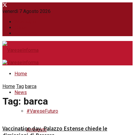
venerdì 7 Agosto 2026
WhatsApp
Contatti
Newsletter
Home
Home
Tag
barca
News
Tag:
barca
#VareseFuturo
Vaccination day, Palazzo Estense chiede le
Ambiente