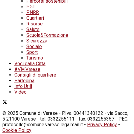
Percorsi sostenibili
PGT
PNRR
Quartieri
Risorse
Salute
Scuola&Formazione
Sicurezza
Sociale
Sport
Turismo
Voci dalla Città
#ViviVarese
Consigli di quartiere
Partecipa
Info Utili
Video
© 2025 Comune di Varese - P.Iva: 00441340122 - via Sacco,
5 21100 Varese - tel: 0332255111 - fax: 0332255357 - PEC:
protocollo@comune.varese.legalmail.it -
Privacy Policy
-
Cookie Policy