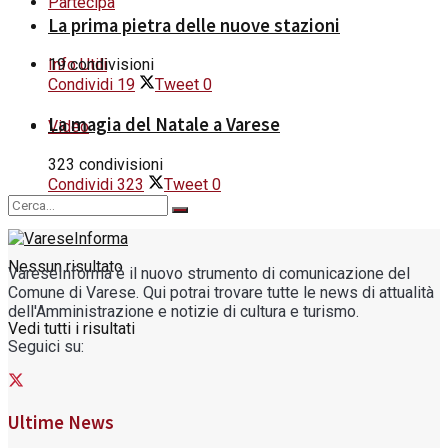
Partecipa
La prima pietra delle nuove stazioni
Info Utili
19 condivisioni
Condividi
19
Tweet
0
La magia del Natale a Varese
Video
323 condivisioni
Condividi
323
Tweet
0
Nessun risultato
VareseInforma è il nuovo strumento di comunicazione del
Comune di Varese. Qui potrai trovare tutte le news di attualità
dell'Amministrazione e notizie di cultura e turismo.
Vedi tutti i risultati
Seguici su:
Ultime News