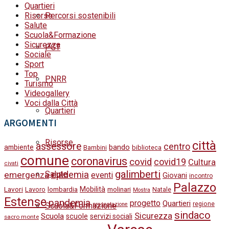
Quartieri
Risorse
Percorsi sostenibili
Salute
Scuola&Formazione
Sicurezza
PGT
Sociale
Sport
Top
PNRR
Turismo
Videogallery
Voci dalla Città
Quartieri
ARGOMENTI
Risorse
città
assessore
centro
bando
ambiente
Bambini
biblioteca
comune
coronavirus
covid
covid19
Cultura
civati
galimberti
Salute
epidemia
emergenza
eventi
Giovani
incontro
Palazzo
Lavori
Mobilità
molinari
Lavoro
lombardia
Natale
Mostra
Estense
pandemia
progetto
Quartieri
regione
Scuola&Formazione
presentazione
sindaco
Sicurezza
Scuola
scuole
servizi sociali
sacro monte