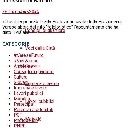
dimissioni di Barcaro
28 Dicembre 2020
Cultura
«Che il responsabile alla Protezione civile della Provincia di
Varese abbia definito “folcloristico” l’appuntamento che ha
Consigli di quartiere
dato il via alla ...
CATEGORIE
Voci dalla Città
#VareseFuturo
#ViviVarese
Giovani
Ambiente
Consigli di quartiere
Cultura
Giovani
Impresa e lavoro
Impresa e lavoro
Lavori pubblici
Mobilità
Lavori pubblici
Partecipa
Percorsi sostenibili
PGT
Mobilità
Photogallery
PNRR