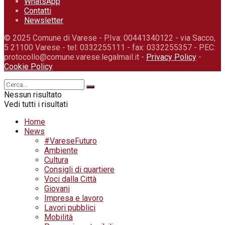
WhatsApp
Contatti
Newsletter
© 2025 Comune di Varese - P.Iva: 00441340122 - via Sacco,
5 21100 Varese - tel: 0332255111 - fax: 0332255357 - PEC:
protocollo@comune.varese.legalmail.it -
Privacy Policy
-
Cookie Policy
Nessun risultato
Vedi tutti i risultati
Home
News
#VareseFuturo
Ambiente
Cultura
Consigli di quartiere
Voci dalla Città
Giovani
Impresa e lavoro
Lavori pubblici
Mobilità