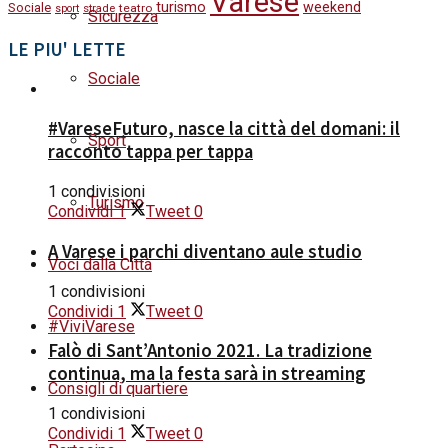
Varese
turismo
weekend
Sociale
strade
teatro
sport
Sicurezza
LE PIU' LETTE
Sociale
#VareseFuturo, nasce la città del domani: il
Sport
racconto tappa per tappa
1 condivisioni
Turismo
Condividi
1
Tweet
0
A Varese i parchi diventano aule studio
Voci dalla Città
1 condivisioni
Condividi
1
Tweet
0
#ViviVarese
Falò di Sant’Antonio 2021. La tradizione
continua, ma la festa sarà in streaming
Consigli di quartiere
1 condivisioni
Condividi
1
Tweet
0