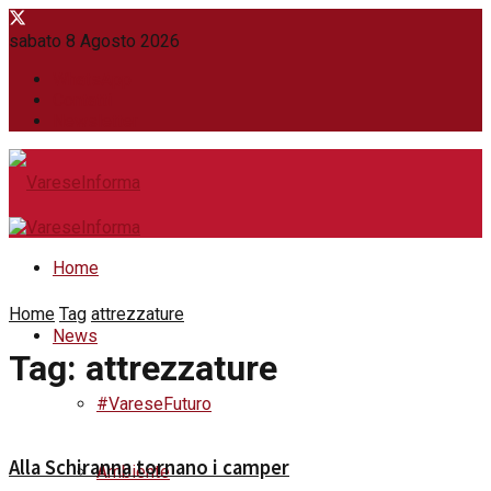
sabato 8 Agosto 2026
WhatsApp
Contatti
Newsletter
Home
Home
Tag
attrezzature
News
Tag:
attrezzature
#VareseFuturo
Alla Schiranna tornano i camper
Ambiente