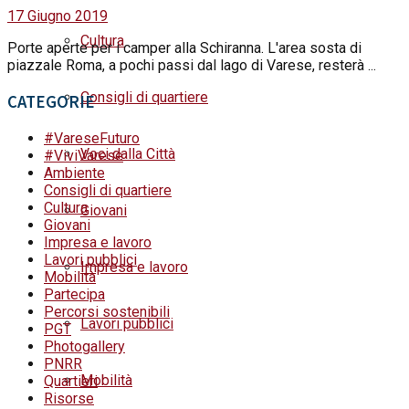
17 Giugno 2019
Cultura
Porte aperte per i camper alla Schiranna. L'area sosta di
piazzale Roma, a pochi passi dal lago di Varese, resterà ...
Consigli di quartiere
CATEGORIE
#VareseFuturo
Voci dalla Città
#ViviVarese
Ambiente
Consigli di quartiere
Cultura
Giovani
Giovani
Impresa e lavoro
Lavori pubblici
Impresa e lavoro
Mobilità
Partecipa
Percorsi sostenibili
Lavori pubblici
PGT
Photogallery
PNRR
Mobilità
Quartieri
Risorse