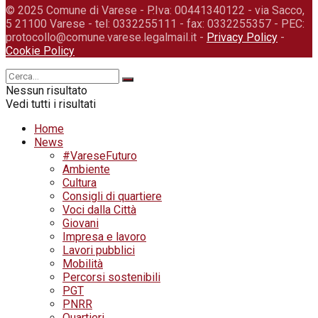
© 2025 Comune di Varese - P.Iva: 00441340122 - via Sacco,
5 21100 Varese - tel: 0332255111 - fax: 0332255357 - PEC:
protocollo@comune.varese.legalmail.it -
Privacy Policy
-
Cookie Policy
Nessun risultato
Vedi tutti i risultati
Home
News
#VareseFuturo
Ambiente
Cultura
Consigli di quartiere
Voci dalla Città
Giovani
Impresa e lavoro
Lavori pubblici
Mobilità
Percorsi sostenibili
PGT
PNRR
Quartieri