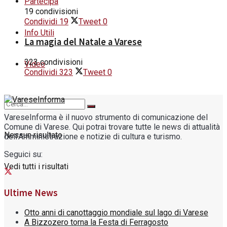
Partecipa
19 condivisioni
Condividi
19
Tweet
0
Info Utili
La magia del Natale a Varese
323 condivisioni
Video
Condividi
323
Tweet
0
VareseInforma è il nuovo strumento di comunicazione del
Comune di Varese. Qui potrai trovare tutte le news di attualità
Nessun risultato
dell'Amministrazione e notizie di cultura e turismo.
Seguici su:
Vedi tutti i risultati
Ultime News
Otto anni di canottaggio mondiale sul lago di Varese
A Bizzozero torna la Festa di Ferragosto