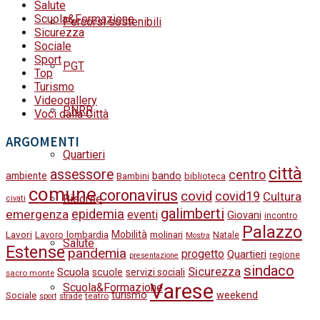
Salute
Scuola&Formazione
Percorsi sostenibili
Sicurezza
Sociale
Sport
PGT
Top
Turismo
Videogallery
PNRR
Voci dalla Città
ARGOMENTI
Quartieri
città
assessore
centro
bando
ambiente
Bambini
biblioteca
comune
coronavirus
covid
covid19
Cultura
Risorse
civati
galimberti
epidemia
emergenza
eventi
Giovani
incontro
Palazzo
Lavori
Mobilità
molinari
Lavoro
lombardia
Natale
Mostra
Salute
Estense
pandemia
progetto
Quartieri
regione
presentazione
sindaco
Sicurezza
Scuola
scuole
servizi sociali
sacro monte
Varese
Scuola&Formazione
turismo
weekend
Sociale
strade
teatro
sport