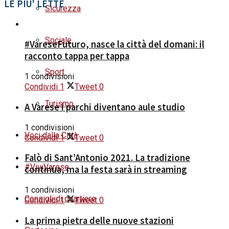
LE PIU' LETTE
Sicurezza
Sociale
#VareseFuturo, nasce la città del domani: il
racconto tappa per tappa
Sport
1 condivisioni
Condividi
1
Tweet
0
Turismo
A Varese i parchi diventano aule studio
1 condivisioni
Voci dalla Città
Condividi
1
Tweet
0
Falò di Sant’Antonio 2021. La tradizione
#ViviVarese
continua, ma la festa sarà in streaming
1 condivisioni
Consigli di quartiere
Condividi
1
Tweet
0
La prima pietra delle nuove stazioni