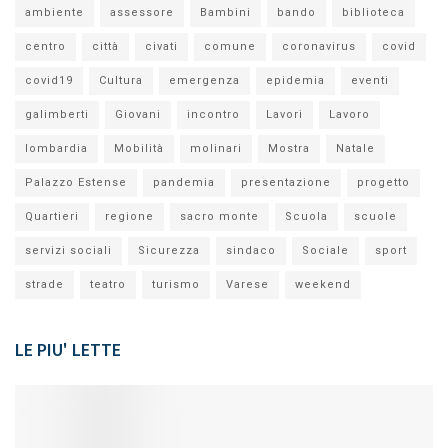
ambiente
assessore
Bambini
bando
biblioteca
centro
città
civati
comune
coronavirus
covid
covid19
Cultura
emergenza
epidemia
eventi
galimberti
Giovani
incontro
Lavori
Lavoro
lombardia
Mobilità
molinari
Mostra
Natale
Palazzo Estense
pandemia
presentazione
progetto
Quartieri
regione
sacro monte
Scuola
scuole
servizi sociali
Sicurezza
sindaco
Sociale
sport
strade
teatro
turismo
Varese
weekend
LE PIU' LETTE