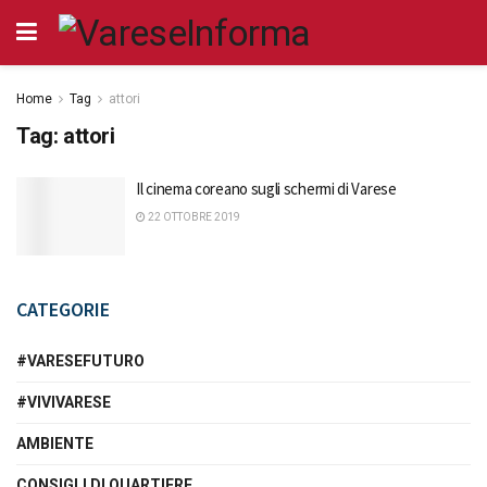
Home
Tag
attori
Tag:
attori
Il cinema coreano sugli schermi di Varese
22 OTTOBRE 2019
CATEGORIE
#VARESEFUTURO
#VIVIVARESE
AMBIENTE
CONSIGLI DI QUARTIERE