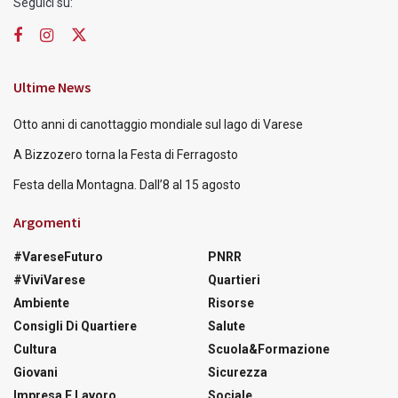
Seguici su:
Ultime News
Otto anni di canottaggio mondiale sul lago di Varese
A Bizzozero torna la Festa di Ferragosto
Festa della Montagna. Dall’8 al 15 agosto
Argomenti
#VareseFuturo
PNRR
#ViviVarese
Quartieri
Ambiente
Risorse
Consigli Di Quartiere
Salute
Cultura
Scuola&Formazione
Giovani
Sicurezza
Impresa E Lavoro
Sociale