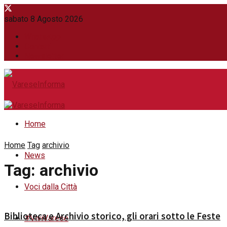
sabato 8 Agosto 2026
WhatsApp
Contatti
Newsletter
Home
Home
Tag
archivio
News
Tag:
archivio
Voci dalla Città
Biblioteca e Archivio storico, gli orari sotto le Feste
#ViviVarese