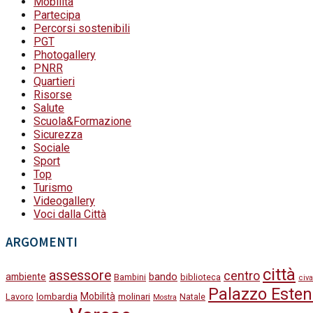
Mobilità
Partecipa
Percorsi sostenibili
PGT
Photogallery
PNRR
Quartieri
Risorse
Salute
Scuola&Formazione
Sicurezza
Sociale
Sport
Top
Turismo
Videogallery
Voci dalla Città
ARGOMENTI
città
assessore
centro
bando
ambiente
Bambini
biblioteca
civa
Palazzo Esten
Mobilità
molinari
Lavoro
lombardia
Natale
Mostra