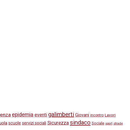
galimberti
epidemia
enza
eventi
Giovani
Lavori
incontro
sindaco
Sicurezza
uola
scuole
servizi sociali
Sociale
strade
sport