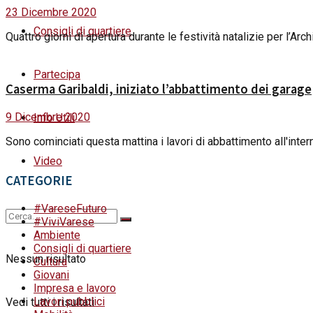
23 Dicembre 2020
Consigli di quartiere
Quattro giorni di apertura durante le festività natalizie per l’Arch
Partecipa
Caserma Garibaldi, iniziato l’abbattimento dei garage
9 Dicembre 2020
Info Utili
Sono cominciati questa mattina i lavori di abbattimento all'interno
Video
CATEGORIE
#VareseFuturo
#ViviVarese
Ambiente
Consigli di quartiere
Nessun risultato
Cultura
Giovani
Impresa e lavoro
Lavori pubblici
Vedi tutti i risultati