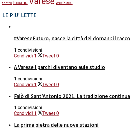
Varese
turismo
weekend
teatro
LE PIU' LETTE
#VareseFuturo, nasce la città del domani: il racc
1 condivisioni
Condividi
1
Tweet
0
A Varese i parchi diventano aule studio
1 condivisioni
Condividi
1
Tweet
0
Falò di Sant’Antonio 2021. La tradizione continua
1 condivisioni
Condividi
1
Tweet
0
La prima pietra delle nuove stazioni