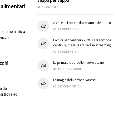
tappa per tappa
 alimentari
1 CONDIVISIONI
A Varese i parchi diventano aule studio
1 CONDIVISIONI
L’ultimo aiuto a
pacchi
Falò di Sant’Antonio 2021. La tradizione
continua, ma la festa sarà in streaming
1 CONDIVISIONI
cchi
La prima pietra delle nuove stazioni
19 CONDIVISIONI
La magia del Natale a Varese
323 CONDIVISIONI
ia da
 si trova ad