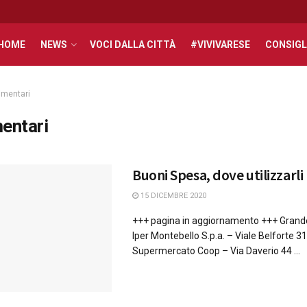
HOME
NEWS
VOCI DALLA CITTÀ
#VIVIVARESE
CONSIGL
imentari
mentari
Buoni Spesa, dove utilizzarli
15 DICEMBRE 2020
+++ pagina in aggiornamento +++ Grande
Iper Montebello S.p.a. – Viale Belforte 3
Supermercato Coop – Via Daverio 44 ...