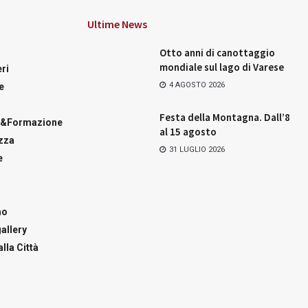
Ultime News
Otto anni di canottaggio
mondiale sul lago di Varese
ri
4 AGOSTO 2026
e
Festa della Montagna. Dall’8
a&Formazione
al 15 agosto
zza
31 LUGLIO 2026
e
mo
allery
lla Città