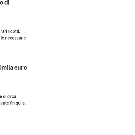
o di
ari ridotti,
e le necessarie
60mila euro
e di circa
ate fin qui a ...