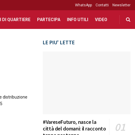
WhatsApp
Contatti
Newsletter
I DI QUARTIERE
PARTECIPA
INFO UTILI
VIDEO
LE PIU' LETTE
 distribuzione
15
#VareseFuturo, nasce la
città del domani: il racconto