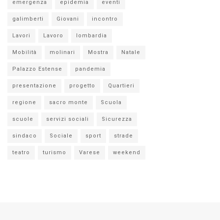
emergenza
epidemia
eventi
galimberti
Giovani
incontro
Lavori
Lavoro
lombardia
Mobilità
molinari
Mostra
Natale
Palazzo Estense
pandemia
presentazione
progetto
Quartieri
regione
sacro monte
Scuola
scuole
servizi sociali
Sicurezza
sindaco
Sociale
sport
strade
teatro
turismo
Varese
weekend