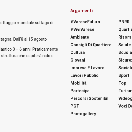
Argomenti
#VareseFuturo
PNRR
nottaggio mondiale sul lago di
#ViviVarese
Quartie
Ambiente
Risors
tagna. Dall’8 al 15 agosto
Consigli Di Quartiere
Salute
astico 0 – 6 anni. Praticamente
Cultura
Scuol
 struttura che ospiterà nido e
Giovani
Sicure
Impresa E Lavoro
Social
Lavori Pubblici
Sport
Mobilità
Top
Partecipa
Turis
Percorsi Sostenibili
Videog
PGT
Voci Da
Photogallery