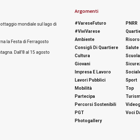
Argomenti
#VareseFuturo
PNRR
nottaggio mondiale sul lago di
#ViviVarese
Quartie
Ambiente
Risors
na la Festa di Ferragosto
Consigli Di Quartiere
Salute
tagna. Dall’8 al 15 agosto
Cultura
Scuol
Giovani
Sicure
Impresa E Lavoro
Social
Lavori Pubblici
Sport
Mobilità
Top
Partecipa
Turis
Percorsi Sostenibili
Videog
PGT
Voci Da
Photogallery