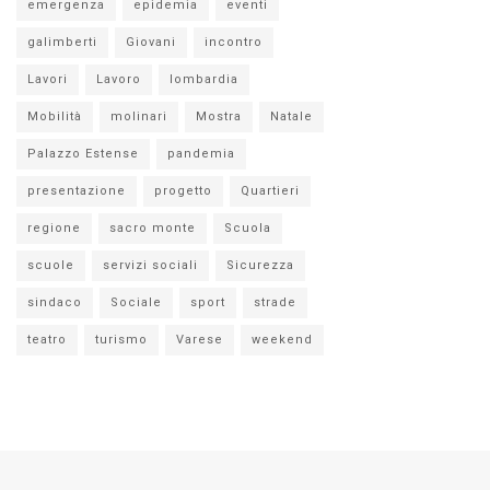
emergenza
epidemia
eventi
galimberti
Giovani
incontro
Lavori
Lavoro
lombardia
Mobilità
molinari
Mostra
Natale
Palazzo Estense
pandemia
presentazione
progetto
Quartieri
regione
sacro monte
Scuola
scuole
servizi sociali
Sicurezza
sindaco
Sociale
sport
strade
teatro
turismo
Varese
weekend