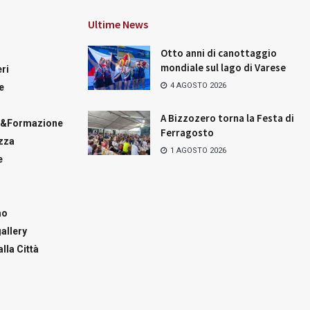
Ultime News
Otto anni di canottaggio
mondiale sul lago di Varese
ri
4 AGOSTO 2026
e
A Bizzozero torna la Festa di
a&Formazione
Ferragosto
zza
1 AGOSTO 2026
e
mo
allery
lla Città