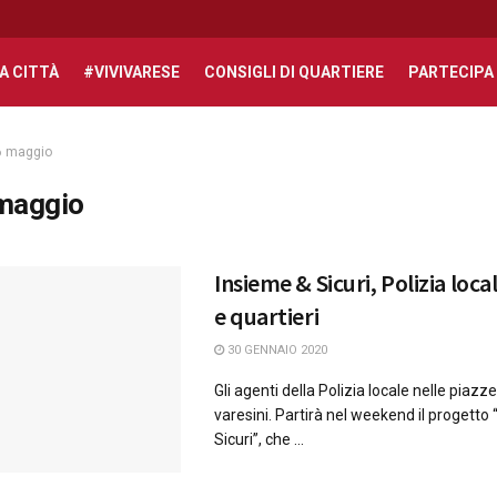
A CITTÀ
#VIVIVARESE
CONSIGLI DI QUARTIERE
PARTECIPA
6 maggio
maggio
Insieme & Sicuri, Polizia loca
e quartieri
30 GENNAIO 2020
Gli agenti della Polizia locale nelle piazze
varesini. Partirà nel weekend il progetto
Sicuri”, che ...