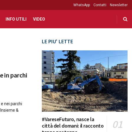
WhatsApp
Contatti
Newsletter
INFO UTILI
VIDEO
LE PIU' LETTE
le in parchi
 e nei parchi
 “Insieme &
#VareseFuturo, nasce la
città del domani: il racconto