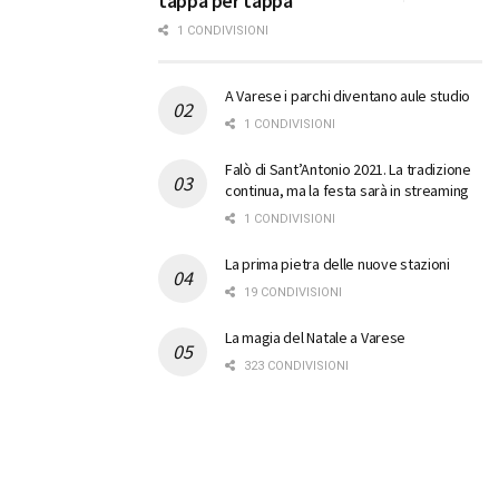
tappa per tappa
1 CONDIVISIONI
A Varese i parchi diventano aule studio
1 CONDIVISIONI
Falò di Sant’Antonio 2021. La tradizione
continua, ma la festa sarà in streaming
1 CONDIVISIONI
La prima pietra delle nuove stazioni
19 CONDIVISIONI
La magia del Natale a Varese
323 CONDIVISIONI