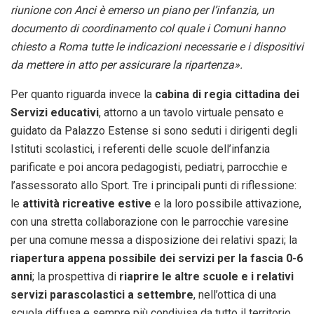
riunione con Anci è emerso un piano per l’infanzia, un
documento di coordinamento col quale i Comuni hanno
chiesto a Roma tutte le indicazioni necessarie e i dispositivi
da mettere in atto per assicurare la ripartenza».
Per quanto riguarda invece la
cabina di regia cittadina dei
Servizi educativi
, attorno a un tavolo virtuale pensato e
guidato da Palazzo Estense si sono seduti i dirigenti degli
Istituti scolastici, i referenti delle scuole dell’infanzia
parificate e poi ancora pedagogisti, pediatri, parrocchie e
l’assessorato allo Sport. Tre i principali punti di riflessione:
le
attività ricreative estive
e la loro possibile attivazione,
con una stretta collaborazione con le parrocchie varesine
per una comune messa a disposizione dei relativi spazi; la
riapertura appena possibile dei servizi per la fascia 0-6
anni
; la prospettiva di
riaprire le altre scuole e i relativi
servizi parascolastici a settembre
, nell’ottica di una
scuola diffusa e sempre più condivisa da tutto il territorio.