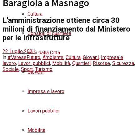
Baragiola a Masnago
Cultura
L'amministrazione ottiene circa 30
milioni di finanziamento dal Ministero
Consigli di quartiere
per le Infrastrutture
22 Luglio 2021
Voci dalla Città
in
#VareseFuturo
,
Ambiente
,
Cultura
,
Giovani
,
Impresa e
lavoro
,
Lavori pubblici
,
Mobilità
,
Quartieri
,
Risorse
,
Sicurezza
,
Sociale
,
Sport
,
Turismo
Giovani
Impresa e lavoro
Lavori pubblici
Mobilità