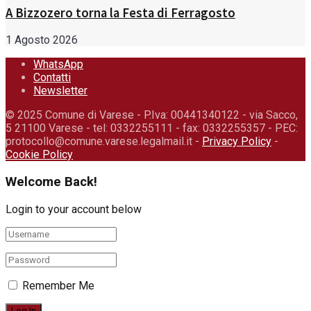
A Bizzozero torna la Festa di Ferragosto
1 Agosto 2026
WhatsApp
Contatti
Newsletter
© 2025 Comune di Varese - P.Iva: 00441340122 - via Sacco,
5 21100 Varese - tel: 0332255111 - fax: 0332255357 - PEC:
protocollo@comune.varese.legalmail.it -
Privacy Policy
-
Cookie Policy
Welcome Back!
Login to your account below
Remember Me