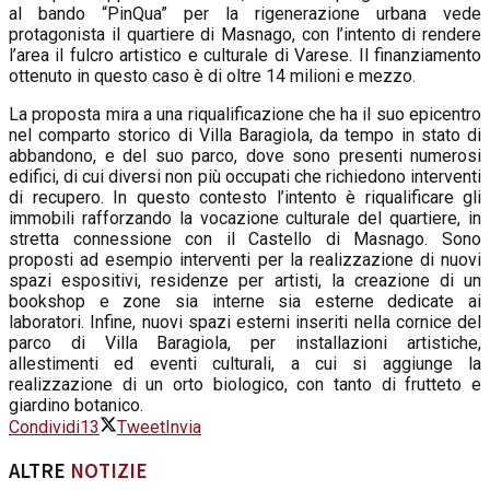
al bando “PinQua” per la rigenerazione urbana vede
protagonista il quartiere di Masnago, con l’intento di rendere
l’area il fulcro artistico e culturale di Varese. Il finanziamento
ottenuto in questo caso è di oltre 14 milioni e mezzo.
La proposta mira a una riqualificazione che ha il suo epicentro
nel comparto storico di Villa Baragiola, da tempo in stato di
abbandono, e del suo parco, dove sono presenti numerosi
edifici, di cui diversi non più occupati che richiedono interventi
di recupero. In questo contesto l’intento è riqualificare gli
immobili rafforzando la vocazione culturale del quartiere, in
stretta connessione con il Castello di Masnago. Sono
proposti ad esempio interventi per la realizzazione di nuovi
spazi espositivi, residenze per artisti, la creazione di un
bookshop e zone sia interne sia esterne dedicate ai
laboratori. Infine, nuovi spazi esterni inseriti nella cornice del
parco di Villa Baragiola, per installazioni artistiche,
allestimenti ed eventi culturali, a cui si aggiunge la
realizzazione di un orto biologico, con tanto di frutteto e
giardino botanico.
Condividi
13
Tweet
Invia
ALTRE
NOTIZIE