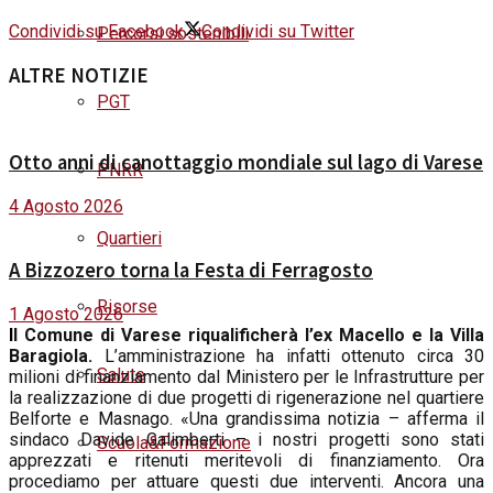
Condividi su Facebook
Condividi su Twitter
Percorsi sostenibili
ALTRE NOTIZIE
PGT
Otto anni di canottaggio mondiale sul lago di Varese
PNRR
4 Agosto 2026
Quartieri
A Bizzozero torna la Festa di Ferragosto
Risorse
1 Agosto 2026
I
l Comune di Varese riqualificherà l’ex Macello e la Villa
Baragiola.
L’amministrazione ha infatti ottenuto circa 30
Salute
milioni di finanziamento dal Ministero per le Infrastrutture per
la realizzazione di due progetti di rigenerazione nel quartiere
Belforte e Masnago. «Una grandissima notizia – afferma il
sindaco Davide Galimberti – i nostri progetti sono stati
Scuola&Formazione
apprezzati e ritenuti meritevoli di finanziamento. Ora
procediamo per attuare questi due interventi. Ancora una