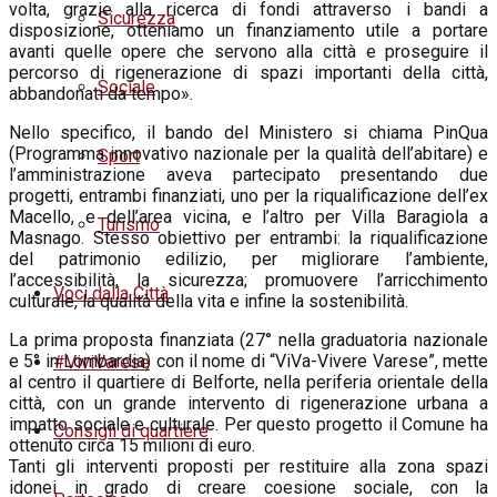
volta, grazie alla ricerca di fondi attraverso i bandi a
Sicurezza
disposizione, otteniamo un finanziamento utile a portare
avanti quelle opere che servono alla città e proseguire il
percorso di rigenerazione di spazi importanti della città,
Sociale
abbandonati da tempo».
Nello specifico, il bando del Ministero si chiama PinQua
(Programma innovativo nazionale per la qualità dell’abitare) e
Sport
l’amministrazione aveva partecipato presentando due
progetti, entrambi finanziati, uno per la riqualificazione dell’ex
Macello, e dell’area vicina, e l’altro per Villa Baragiola a
Turismo
Masnago. Stesso obiettivo per entrambi: la riqualificazione
del patrimonio edilizio, per migliorare l’ambiente,
l’accessibilità, la sicurezza; promuovere l’arricchimento
Voci dalla Città
culturale, la qualità della vita e infine la sostenibilità.
La prima proposta finanziata (27° nella graduatoria nazionale
e 5° in Lombardia) con il nome di “ViVa-Vivere Varese”, mette
#ViviVarese
al centro il quartiere di Belforte, nella periferia orientale della
città, con un grande intervento di rigenerazione urbana a
impatto sociale e culturale. Per questo progetto il Comune ha
Consigli di quartiere
ottenuto circa 15 milioni di euro.
Tanti gli interventi proposti per restituire alla zona spazi
idonei in grado di creare coesione sociale, con la