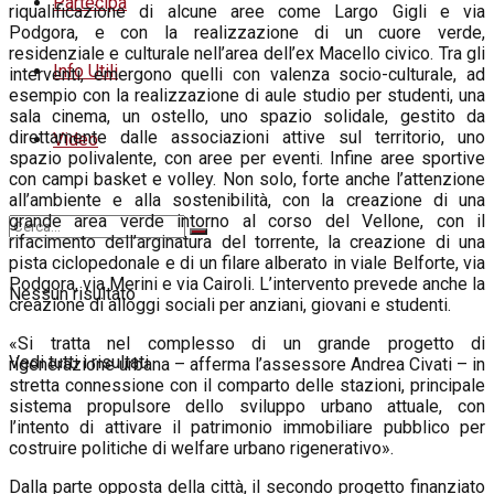
Partecipa
riqualificazione di alcune aree come Largo Gigli e via
Podgora, e con la realizzazione di un cuore verde,
residenziale e culturale nell’area dell’ex Macello civico. Tra gli
Info Utili
interventi, emergono quelli con valenza socio-culturale, ad
esempio con la realizzazione di aule studio per studenti, una
sala cinema, un ostello, uno spazio solidale, gestito da
direttamente dalle associazioni attive sul territorio, uno
Video
spazio polivalente, con aree per eventi. Infine aree sportive
con campi basket e volley. Non solo, forte anche l’attenzione
all’ambiente e alla sostenibilità, con la creazione di una
grande area verde intorno al corso del Vellone, con il
rifacimento dell’arginatura del torrente, la creazione di una
pista ciclopedonale e di un filare alberato in viale Belforte, via
Podgora, via Merini e via Cairoli. L’intervento prevede anche la
Nessun risultato
creazione di alloggi sociali per anziani, giovani e studenti.
«Si tratta nel complesso di un grande progetto di
Vedi tutti i risultati
rigenerazione urbana – afferma l’assessore Andrea Civati – in
stretta connessione con il comparto delle stazioni, principale
sistema propulsore dello sviluppo urbano attuale, con
l’intento di attivare il patrimonio immobiliare pubblico per
costruire politiche di welfare urbano rigenerativo».
Dalla parte opposta della città, il secondo progetto finanziato