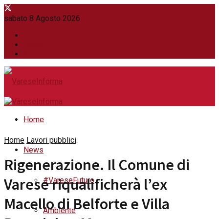
sabato 8 Agosto 2026
WhatsApp
Contatti
Newsletter
Home
Home
Lavori pubblici
News
Rigenerazione. Il Comune di
Varese riqualificherà l’ex
#VareseFuturo
Macello di Belforte e Villa
Ambiente