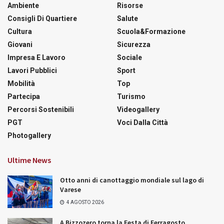
Ambiente
Risorse
Consigli Di Quartiere
Salute
Cultura
Scuola&Formazione
Giovani
Sicurezza
Impresa E Lavoro
Sociale
Lavori Pubblici
Sport
Mobilità
Top
Partecipa
Turismo
Percorsi Sostenibili
Videogallery
PGT
Voci Dalla Città
Photogallery
Ultime News
Otto anni di canottaggio mondiale sul lago di
Varese
4 AGOSTO 2026
A Bizzozero torna la Festa di Ferragosto