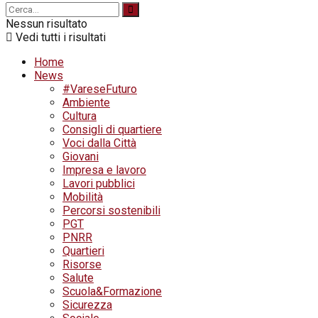
Nessun risultato
Vedi tutti i risultati
Home
News
#VareseFuturo
Ambiente
Cultura
Consigli di quartiere
Voci dalla Città
Giovani
Impresa e lavoro
Lavori pubblici
Mobilità
Percorsi sostenibili
PGT
PNRR
Quartieri
Risorse
Salute
Scuola&Formazione
Sicurezza