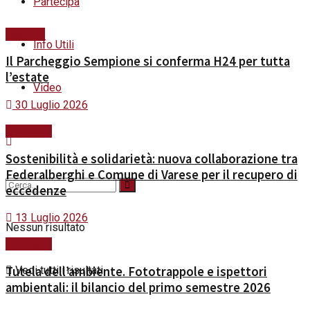
Partecipa
Mobilità
Info Utili
Il Parcheggio Sempione si conferma H24 per tutta
l’estate
Video
30 Luglio 2026
Ambiente
Sostenibilità e solidarietà: nuova collaborazione tra
Federalberghi e Comune di Varese per il recupero di
eccedenze
13 Luglio 2026
Nessun risultato
Ambiente
Vedi tutti i risultati
Tutela dell’ambiente. Fototrappole e ispettori
ambientali: il bilancio del primo semestre 2026