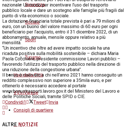
Sicurezza
nazionale. Un modo per incentivare l’uso del trasporto
pubblico locale e dare un sostegno alle famiglie più fragili dal
punto di vita economico o sociale.
La dotazione finanziaria totale prevista è pari a 79 milioni di
Sociale
euro, con un buono del valore massimo di 60 euro per ogni
beneficiario per l’acquisto, entro il
31 dicembre 2022
, di un
abbonamento, annuale, mensile oppure relativo a più
Sport
mensilità.
“Un incentivo che oltre ad avere impatto sociale ha una
ricaduta positiva sulla mobilità sostenibile – dichiara Maria
Turismo
Paola Cocchiere, presidente commissione Lavori pubblici –
favorendo l’utilizzo del trasporto pubblico nella direzione di
una riduzione della congestione urbana”.
Voci dalla Città
Il bonus è riservato a chi nell’anno 2021 hanno conseguito un
reddito complessivo non superiore a 35mila euro, e per
ottenerlo è necessario accedere al portale
www.bonustrasporti.lavoro.gov.it del Ministero del Lavoro e
#ViviVarese
delle Politiche Sociali, tramite SPID o CIE.
Condividi
1
Tweet
Invia
Consigli di quartiere
ALTRE
NOTIZIE