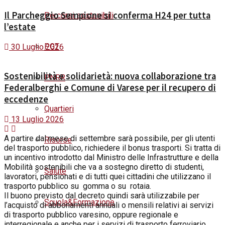
Il Parcheggio Sempione si conferma H24 per tutta
Percorsi sostenibili
l’estate
PGT
30 Luglio 2026
Sostenibilità e solidarietà: nuova collaborazione tra
PNRR
Federalberghi e Comune di Varese per il recupero di
eccedenze
Quartieri
13 Luglio 2026
A partire dal mese
di settembre
sarà possibile, per gli utenti
Risorse
del trasporto pubblico, richiedere il bonus trasporti. Si tratta di
un incentivo introdotto dal Ministro delle Infrastrutture e della
Mobilità sostenibili che va a sostegno diretto di studenti,
Salute
lavoratori, pensionati e di tutti quei cittadini che utilizzano il
trasporto pubblico su gomma o su rotaia.
Il buono previsto dal decreto quindi sarà utilizzabile per
Scuola&Formazione
l’acquisto di abbonamenti annuali o mensili relativi ai servizi
di trasporto pubblico varesino, oppure regionale e
interregionale e anche per i servizi di trasporto ferroviario