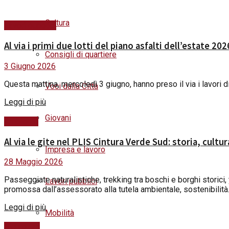
Cultura
Lavori pubblici
Al via i primi due lotti del piano asfalti dell’estate 2
Consigli di quartiere
3 Giugno 2026
Questa mattina, mercoledì 3 giugno, hanno preso il via i lavori di 
Voci dalla Città
Details
Leggi di più
Giovani
Ambiente
Al via le gite nel PLIS Cintura Verde Sud: storia, cult
Impresa e lavoro
28 Maggio 2026
Passeggiate naturalistiche, trekking tra boschi e borghi storici
Lavori pubblici
promossa dall’assessorato alla tutela ambientale, sostenibilità.
Details
Leggi di più
Mobilità
Sicurezza