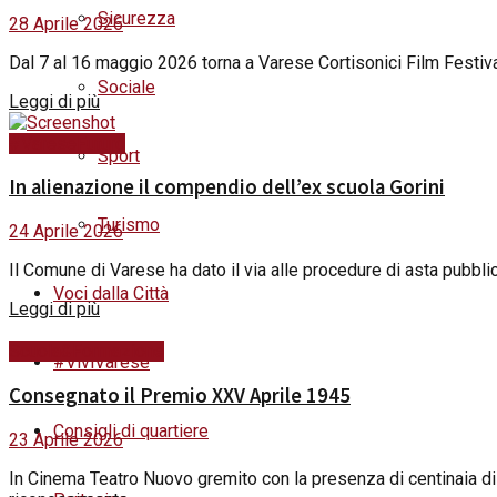
Sicurezza
28 Aprile 2026
Dal 7 al 16 maggio 2026 torna a Varese Cortisonici Film Festival
Sociale
Details
Leggi di più
#VareseFuturo
Sport
In alienazione il compendio dell’ex scuola Gorini
Turismo
24 Aprile 2026
Il Comune di Varese ha dato il via alle procedure di asta pubblica
Voci dalla Città
Details
Leggi di più
Scuola&Formazione
#ViviVarese
Consegnato il Premio XXV Aprile 1945
Consigli di quartiere
23 Aprile 2026
In Cinema Teatro Nuovo gremito con la presenza di centinaia di 