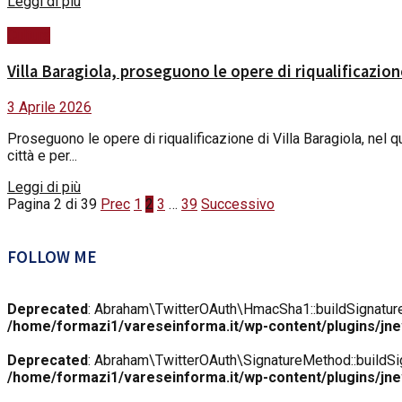
Details
Leggi di più
Cultura
Villa Baragiola, proseguono le opere di riqualificazi
3 Aprile 2026
Proseguono le opere di riqualificazione di Villa Baragiola, nel
città e per...
Details
Leggi di più
Pagina 2 di 39
Prec
1
2
3
…
39
Successivo
FOLLOW ME
Deprecated
: Abraham\TwitterOAuth\HmacSha1::buildSignature()
/home/formazi1/vareseinforma.it/wp-content/plugins/jne
Deprecated
: Abraham\TwitterOAuth\SignatureMethod::buildSigna
/home/formazi1/vareseinforma.it/wp-content/plugins/jnew