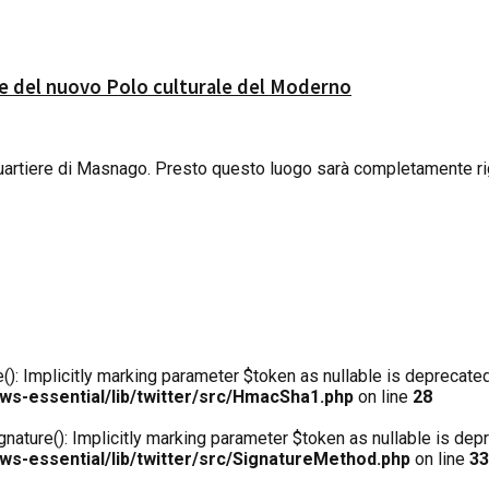
one del nuovo Polo culturale del Moderno
 quartiere di Masnago. Presto questo luogo sarà completamente rig
: Implicitly marking parameter $token as nullable is deprecated,
ws-essential/lib/twitter/src/HmacSha1.php
on line
28
ture(): Implicitly marking parameter $token as nullable is depre
s-essential/lib/twitter/src/SignatureMethod.php
on line
33