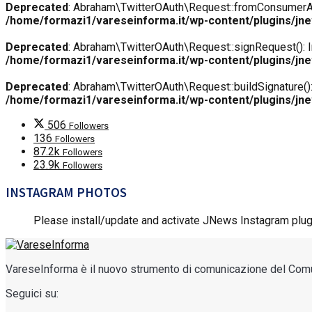
Deprecated
: Abraham\TwitterOAuth\Request::fromConsumerAndTo
/home/formazi1/vareseinforma.it/wp-content/plugins/jnew
Deprecated
: Abraham\TwitterOAuth\Request::signRequest(): Im
/home/formazi1/vareseinforma.it/wp-content/plugins/jnew
Deprecated
: Abraham\TwitterOAuth\Request::buildSignature(): 
/home/formazi1/vareseinforma.it/wp-content/plugins/jnew
506
Followers
136
Followers
87.2k
Followers
23.9k
Followers
INSTAGRAM PHOTOS
Please install/update and activate JNews Instagram plug
VareseInforma è il nuovo strumento di comunicazione del Comune 
Seguici su: