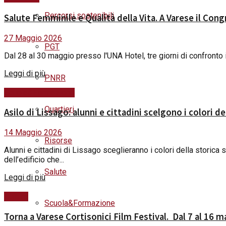
Percorsi sostenibili
Salute Femminile e Qualità della Vita. A Varese il Con
27 Maggio 2026
PGT
Dal 28 al 30 maggio presso l'UNA Hotel, tre giorni di confronto i
Details
Leggi di più
PNRR
Scuola&Formazione
Quartieri
Asilo di Lissago: alunni e cittadini scelgono i colori de
14 Maggio 2026
Risorse
Alunni e cittadini di Lissago sceglieranno i colori della storica 
dell’edificio che...
Salute
Details
Leggi di più
Cultura
Scuola&Formazione
Torna a Varese Cortisonici Film Festival. Dal 7 al 16 