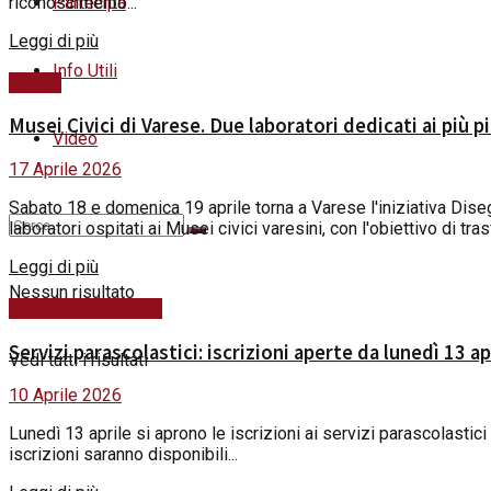
riconoscimento...
Partecipa
Details
Leggi di più
Info Utili
Cultura
Musei Civici di Varese. Due laboratori dedicati ai più 
Video
17 Aprile 2026
Sabato 18 e domenica 19 aprile torna a Varese l'iniziativa Dis
laboratori ospitati ai Musei civici varesini, con l'obiettivo di tra
Details
Leggi di più
Nessun risultato
Scuola&Formazione
Servizi parascolastici: iscrizioni aperte da lunedì 13 a
Vedi tutti i risultati
10 Aprile 2026
Lunedì 13 aprile si aprono le iscrizioni ai servizi parascolastic
iscrizioni saranno disponibili...