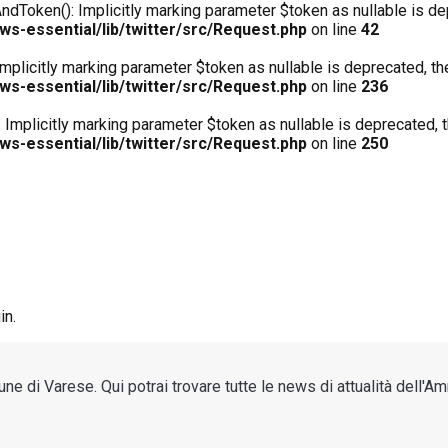
ken(): Implicitly marking parameter $token as nullable is depr
s-essential/lib/twitter/src/Request.php
on line
42
plicitly marking parameter $token as nullable is deprecated, the
s-essential/lib/twitter/src/Request.php
on line
236
Implicitly marking parameter $token as nullable is deprecated, t
s-essential/lib/twitter/src/Request.php
on line
250
in.
di Varese. Qui potrai trovare tutte le news di attualità dell'Amm