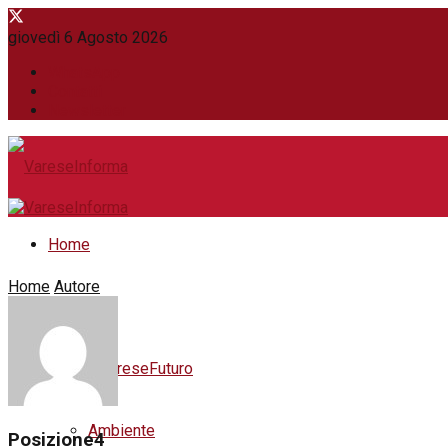
giovedì 6 Agosto 2026
WhatsApp
Contatti
Newsletter
Home
Home
Autore
News
#VareseFuturo
Ambiente
Posizione4