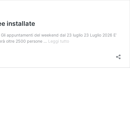
e installate
 Gli appuntamenti del weekend dal 23 luglio 23 Luglio 2026 E’
Aperto
iterà oltre 2500 persone …
Leggi tutto
il
Centro
vaccinale
di
Varese.
Oltre
2500
vaccinazioni
al
giorno
su
venti
linee
installate